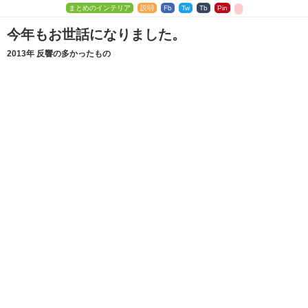
まとめのインテリア
説明
Fb
Tw
Tb
Pin
今年もお世話になりました。
2013年 反響の多かったもの