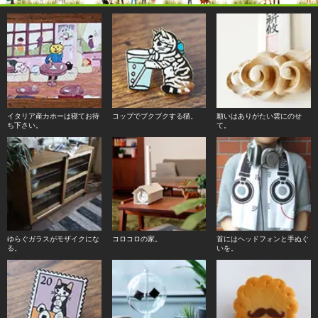
イタリア産カホーは寝てお待
コップでブクブクする猫。
願いはありがたい雲にのせ
ち下さい。
て。
ゆらぐガラスがモザイクにな
コロコロの家。
首にはヘッドフォンと手ぬぐ
る。
いを。