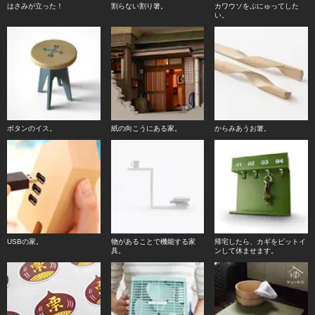
はさみが立った！
割らない割り箸。
カワウソをぷにゅってした
い。
ボタンのイス。
紙の向こうにある家。
からみあうお箸。
USBの家。
物があることで機能する家
帰宅したら、カギをピットイ
具。
ンして休ませます。