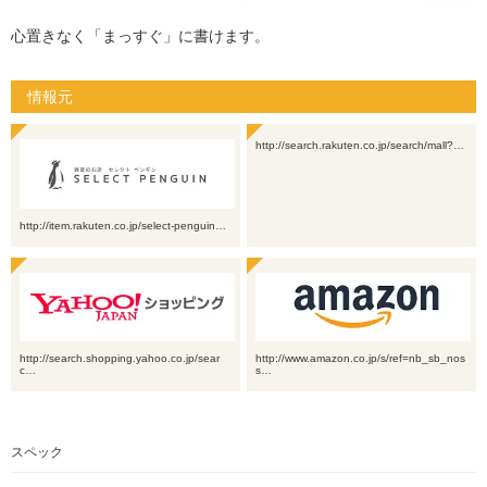
心置きなく「まっすぐ」に書けます。
情報元
http://search.rakuten.co.jp/search/mall?…
http://item.rakuten.co.jp/select-penguin…
http://search.shopping.yahoo.co.jp/sear
http://www.amazon.co.jp/s/ref=nb_sb_nos
c…
s…
スペック