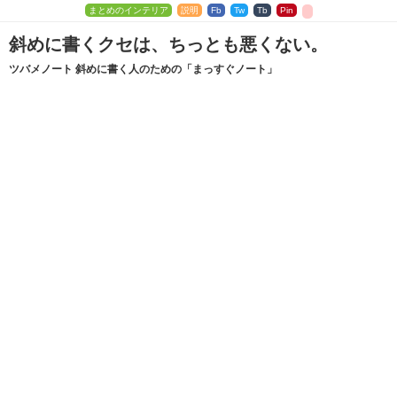
まとめのインテリア
説明
Fb
Tw
Tb
Pin
斜めに書くクセは、ちっとも悪くない。
ツバメノート 斜めに書く人のための「まっすぐノート」