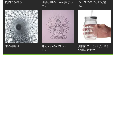
円周率が走る。
物語は皿の上から始まっ
ガラスの中には庭があ
た。
る。
水の編み物。
輝く大仏のポストカー
見慣れているけど、珍し
ド。
い組み合わせ。