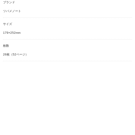
ブランド
ツバメノート
サイズ
179×252mm
枚数
26枚（52ページ）