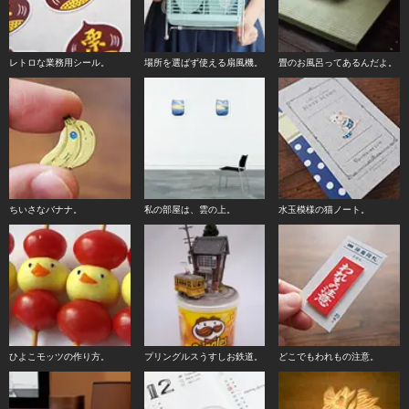
レトロな業務用シール。
場所を選ばず使える扇風機。
畳のお風呂ってあるんだよ。
ちいさなバナナ。
私の部屋は、雲の上。
水玉模様の猫ノート。
ひよこモッツの作り方。
プリングルスうすしお鉄道。
どこでもわれもの注意。