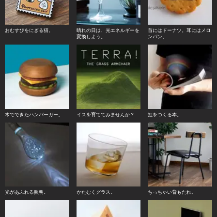
おむすびをにぎる猫。
晴れの日は、光エネルギーを
首にはドーナツ。耳にはメロ
変換しよう。
ンパン。
木でできたハンバーガー。
イスを育ててみませんか？
虹をつくる本。
光があふれる照明。
かたむくグラス。
ちっちゃい背もたれ。