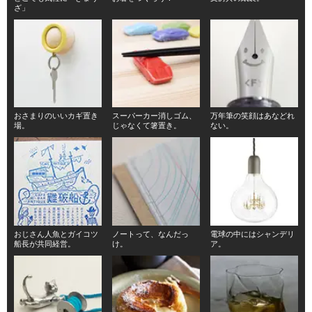
ざ」
おさまりのいいカギ置き
スーパーカー消しゴム、
万年筆の笑顔はあなどれ
場。
じゃなくて箸置き。
ない。
おじさん人魚とガイコツ
ノートって、なんだっ
電球の中にはシャンデリ
船長が共同経営。
け。
ア。