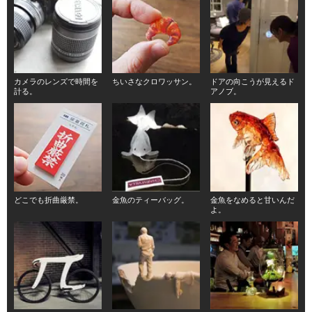
カメラのレンズで時間を
ちいさなクロワッサン。
ドアの向こうが見えるド
計る。
アノブ。
どこでも折曲厳禁。
金魚のティーバッグ。
金魚をなめると甘いんだ
よ。