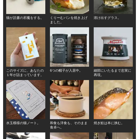
猫が読書の邪魔をする。
くりーむパンを焼き上げ
溶け出すグラス。
ました。
このサイズに、あなたの
6つの帽子が入居中。
細部にいたるまで忠実に
１年が詰まっています。
再現。
水玉模様の猫ノート。
和食も洋食も、そのまま
焼き鮭は本に挟む。
食卓へ。