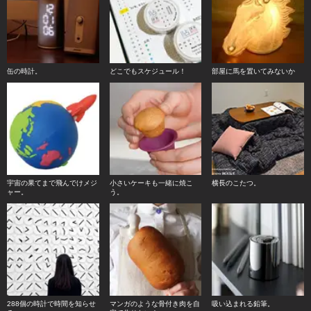
缶の時計。
どこでもスケジュール！
部屋に馬を置いてみないか
宇宙の果てまで飛んでけメジ
小さいケーキも一緒に焼こ
横長のこたつ。
ャー。
う。
288個の時計で時間を知らせ
マンガのような骨付き肉を自
吸い込まれる鉛筆。