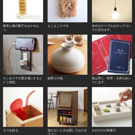
家具に猫の靴下をはかせよ
もこもこスマホ
余分なケーブルはキングコン
う。
グに任せます。
そこをスマホ置き場にすると
蚊取りの壺。
私は常に「哲学」を持ち歩い
いう発想。
ています。
タコを貼る。
使わないときは隠しておける
わびさびの和菓子。
ワゴン。