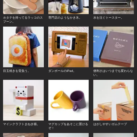
ホタテを持ってるラッコのス
専門店のようなかき氷。
水を注ぐトースター。
プーン。
目玉焼きを背負う。
ダンボールのiPad。
便利さはいつまでも変わらな
い。
マインクラフトまねき猫。
マグカップをあそこに置ける
はがしやすいガムテープ
ぞ！