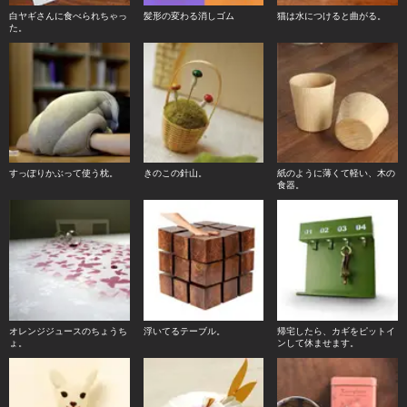
白ヤギさんに食べられちゃっ
髪形の変わる消しゴム
猫は水につけると曲がる。
た。
すっぽりかぶって使う枕。
きのこの針山。
紙のように薄くて軽い、木の
食器。
オレンジジュースのちょうち
浮いてるテーブル。
帰宅したら、カギをピットイ
ょ。
ンして休ませます。