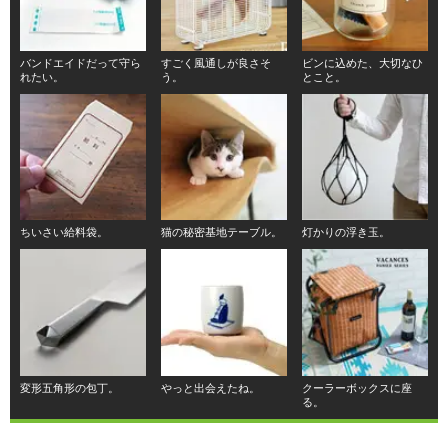
バンドエイドだって守ら
すごく風通しが良さそ
ビンに込めた、大切なひ
れたい。
う。
とこと。
ちいさい給料袋。
猫の秘密基地テーブル。
灯かりの浮き玉。
変形五角形の包丁。
やっと出会えたね。
クーラーボックスに座
る。