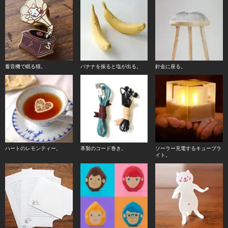
蓄音機で眠る猫。
バナナを振ると塩が出る。
針金に座る。
ハートのレモンティー。
革製のコード巻き。
ソーラー充電するキューブラ
イト。