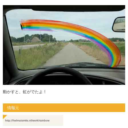
動かすと、虹がでたよ！
情報元
http://helmutsmits.nl/work/rainbow