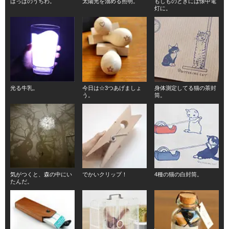
はっぱのうちわ。
太陽光を溜める照明。
もしものときには懐中電
灯に。
光る牛乳。
今日は☆3つあげましょ
身体測定してる猫の茶封
う。
筒。
気がつくと、森の中にい
でかいクリップ！
4種の猫の白封筒。
たんだ。