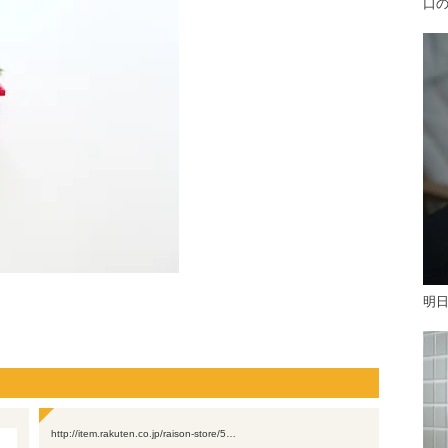
口
明
http://item.rakuten.co.jp/raison-store/5…