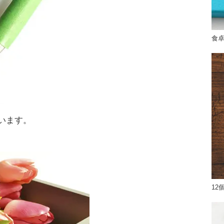
食
います。
12