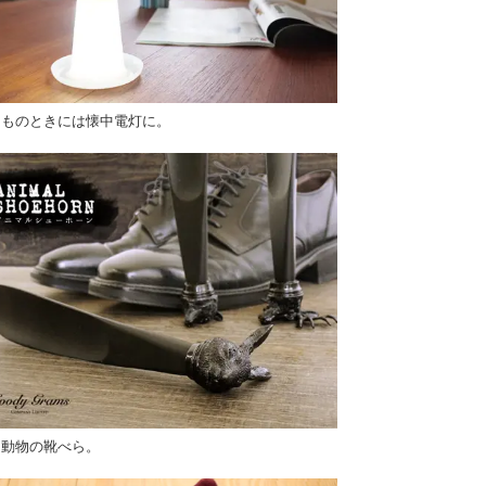
しものときには懐中電灯に。
さ動物の靴べら。