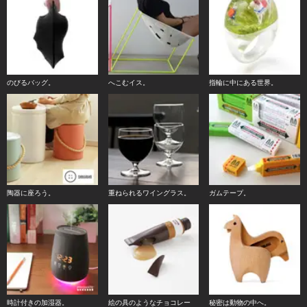
のびるバッグ。
へこむイス。
指輪に中にある世界。
陶器に座ろう。
重ねられるワイングラス。
ガムテープ。
時計付きの加湿器。
絵の具のようなチョコレー
秘密は動物の中へ。