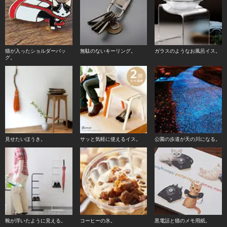
猫が入ったショルダーバッ
無駄のないキーリング。
ガラスのようなお風呂イス。
グ。
見せたいほうき。
サッと気軽に使えるイス。
公園の歩道が天の川になる。
靴が浮いたように見える。
コーヒーの氷。
黒電話と猫のメモ用紙。