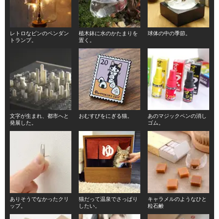
レトロなビンのペンダン
植木鉢に水のかたまりを
球体の中の季節。
トランプ。
置く。
文字が生まれ、都市へと
おむすびをにぎる猫。
あのマジックペンの消し
発展した。
ゴム。
ありそうでなかったクリ
猫だって温泉でさっぱり
キャラメルのようなひと
ップ。
したい。
粒石鹸