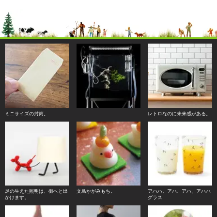
ミニサイズの封筒。
レトロなのに未来感がある。
足の生えた照明は、街へと出
文鳥かがみもち。
アハハ。アハ、アハ、アハハ
かけます。
グラス