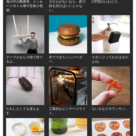
海の中の郵便局、メッセ
タオルがないなら、肉で
U字型のにわとり。
ージボトル便や宝箱小包
顔を拭けばいいじゃな
便。
い。
テーブルなら小指で持て
木でできたハンバーガ
スポンジってかさばるの
るよ。
ー。
よね。
たわしとしても使えま
工業的なビンテージライ
ちいさなクロワッサン。
す。
ト。