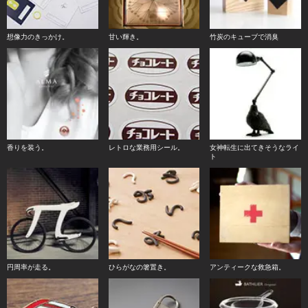
想像力のきっかけ。
甘い輝き。
竹炭のキューブで消臭
香りを装う。
レトロな業務用シール。
女神転生に出てきそうなライ
ト
円周率が走る。
ひらがなの箸置き。
アンティークな救急箱。