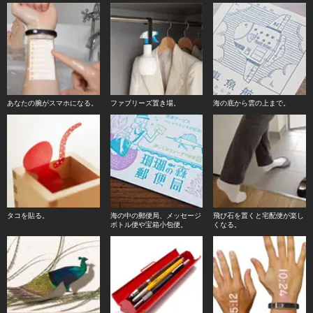
あなたの腕がスマホになる。
ファブリーズ置き場。
海の底から雲の上まで。
タコを貼る。
海の中の郵便局、メッセージ
飛び石を置くと宅配便が楽し
ボトル便や宝箱小包便。
くなる。