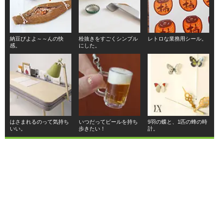
納豆びよよ～～んの快
栓抜きをすごくシンプル
レトロな業務用シール。
感。
にした。
はさまれるのって気持ち
いつだってビールを持ち
9羽の蝶と、1匹の蜂の時
いい。
歩きたい！
計。