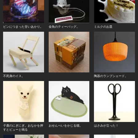
ビンにつまった甘いあかり。
金魚のティーバッグ。
ミルクのお皿
不死身のイス。
陶器のランプシェード。
子鹿のにぎにぎ。おなかを押
おせんべいをかじる猫。
はさみが立った！
すとピューと鳴る