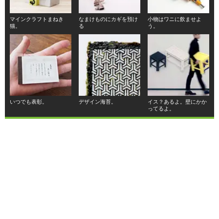
マインクラフトまねき
なまけものにカギを預け
小物はワニに飲ませよ
猫。
る
う。
いつでも表彰。
デザイン海苔。
イス？あるよ。壁にかか
ってるよ。