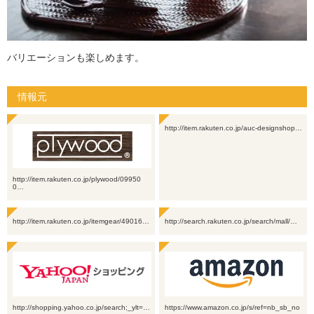
バリエーションも楽しめます。
情報元
http://item.rakuten.co.jp/auc-designshop…
http://item.rakuten.co.jp/plywood/09950
0…
http://item.rakuten.co.jp/itemgear/49016…
http://search.rakuten.co.jp/search/mall/…
http://shopping.yahoo.co.jp/search;_ylt=…
https://www.amazon.co.jp/s/ref=nb_sb_no