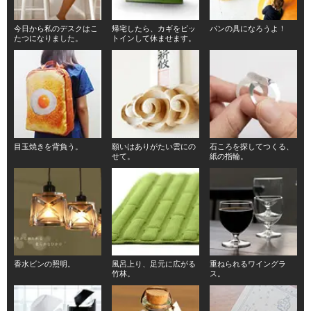
今日から私のデスクはこ
帰宅したら、カギをピッ
パンの具になろうよ！
たつになりました。
トインして休ませます。
目玉焼きを背負う。
願いはありがたい雲にの
石ころを探してつくる、
せて。
紙の指輪。
香水ビンの照明。
風呂上り、足元に広がる
重ねられるワイングラ
竹林。
ス。