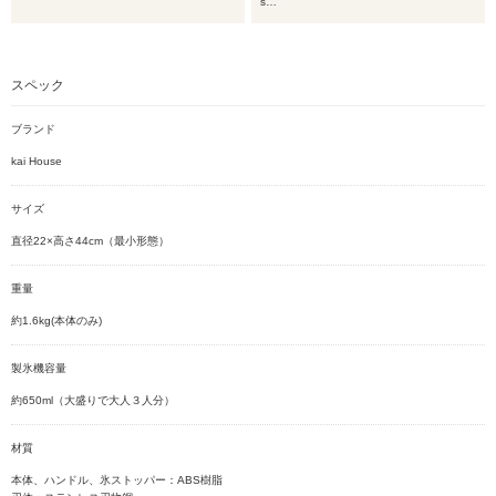
s…
スペック
ブランド
kai House
サイズ
直径22×高さ44cm（最小形態）
重量
約1.6kg(本体のみ)
製氷機容量
約650ml（大盛りで大人３人分）
材質
本体、ハンドル、氷ストッパー：ABS樹脂