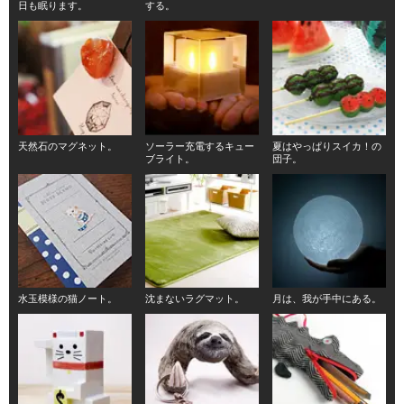
日も眠ります。
する。
天然石のマグネット。
ソーラー充電するキュー
夏はやっぱりスイカ！の
ブライト。
団子。
水玉模様の猫ノート。
沈まないラグマット。
月は、我が手中にある。