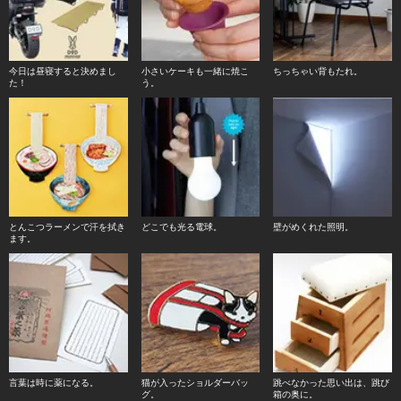
今日は昼寝すると決めまし
小さいケーキも一緒に焼こ
ちっちゃい背もたれ。
た！
う。
とんこつラーメンで汗を拭き
どこでも光る電球。
壁がめくれた照明。
ます。
言葉は時に薬になる。
猫が入ったショルダーバッ
跳べなかった思い出は、跳び
グ。
箱の奥に。