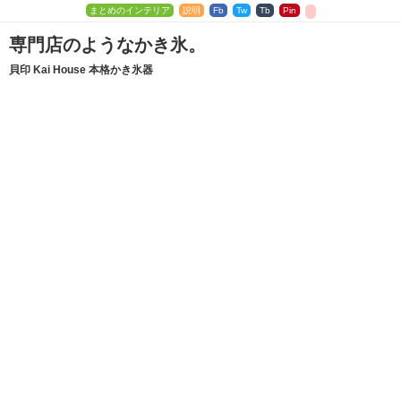
まとめのインテリア
説明
Fb
Tw
Tb
Pin
専門店のようなかき氷。
貝印 Kai House 本格かき氷器