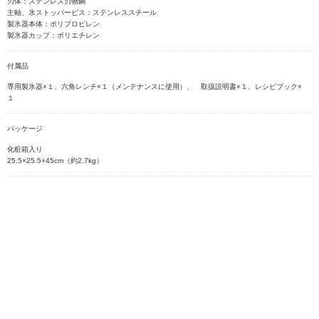
刃体：ステンレス刃物鋼
主軸、氷ストッパービス：ステンレススチール
製氷器本体：ポリプロピレン
製氷器カップ：ポリエチレン
付属品
専用製氷器×１、六角レンチ×１（メンテナンスに使用）、 取扱説明書×１、レシピブック×
１
パッケージ
化粧箱入り
25.5×25.5×45cm（約2.7kg）