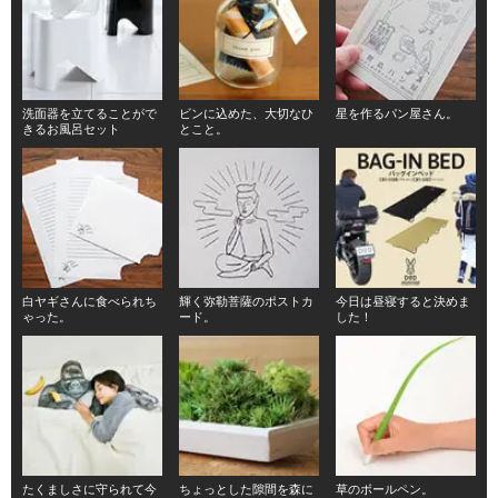
洗面器を立てることがで
ビンに込めた、大切なひ
星を作るパン屋さん。
きるお風呂セット
とこと。
白ヤギさんに食べられち
輝く弥勒菩薩のポストカ
今日は昼寝すると決めま
ゃった。
ード。
した！
たくましさに守られて今
ちょっとした隙間を森に
草のボールペン。