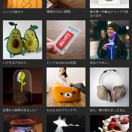
ニットのあかり
電球のでかい照明。
彼の第一印象はクリップで決
まります。
ハグするアボカド。
どこでもわれもの注意。
光るイヤホン。
紅茶から新芽が出ました！
もちもちのリラックマ。
ほら、海の音がきこえるよ。