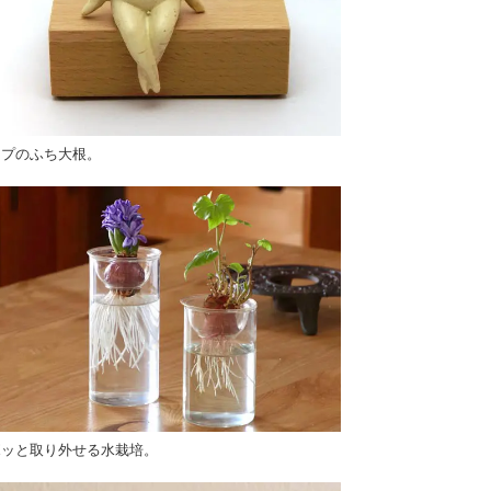
ップのふち大根。
ボッと取り外せる水栽培。