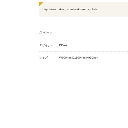
http://www.dskmtg.com/work/sleepy_chair.…
スペック
デザイナー
DDAA
サイズ
W700mm D1100mm H950mm