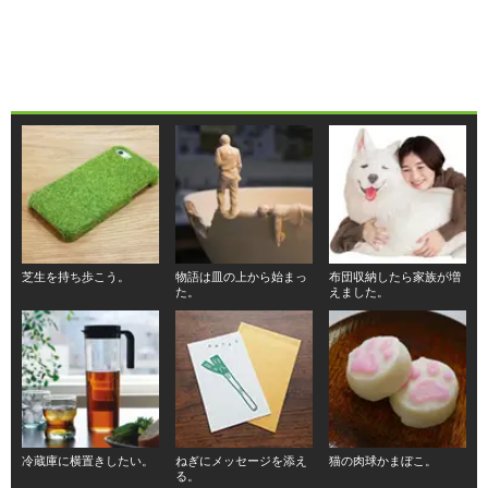
芝生を持ち歩こう。
物語は皿の上から始まっ
布団収納したら家族が増
た。
えました。
冷蔵庫に横置きしたい。
ねぎにメッセージを添え
猫の肉球かまぼこ。
る。