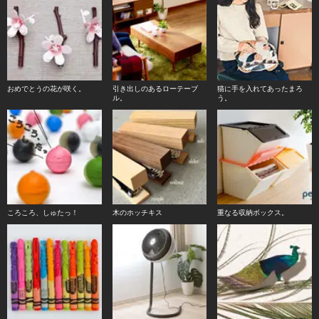
おめでとうの花が咲く。
引き出しのあるローテーブ
猫に手を入れてあったまろ
ル。
う。
ころころ、しゅたっ！
木のホッチキス
重なる収納ボックス。