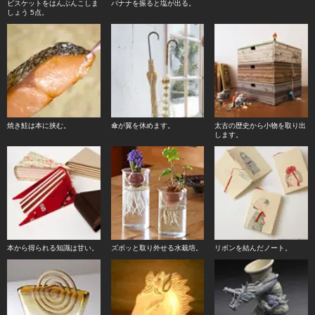
ビスケットをはんぶんこしま
バナナを振ると塩が出る。
しょう 5点。
焼き鮭は本に挟む。
傘が翼を休めます。
太古の歴史から小物を取り出
します。
本から得られる知識は甘い。
ズボッと取り外せる水栽培。
リボンを結んだノート。