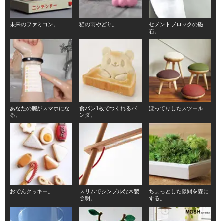
未来のファミコン。
猫の雨やどり。
セメントブロックの磁
石。
あなたの腕がスマホにな
食パン1枚でつくれるパ
ぽってりしたスツール
る。
ンダ。
おでんクッキー。
スリムでシンプルな木製
ちょっとした隙間を森に
照明。
する。