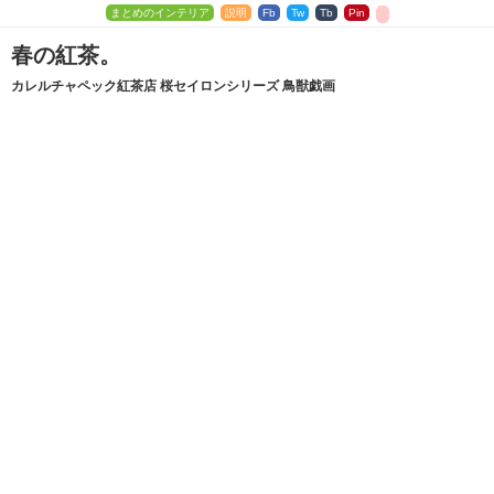
まとめのインテリア
説明
Fb
Tw
Tb
Pin
春の紅茶。
カレルチャペック紅茶店 桜セイロンシリーズ 鳥獣戯画