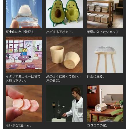
富士山の氷で乾杯！
ハグするアボカド。
年季の入ったシェルフ
イタリア産カホーは寝て
紙のように薄くて軽い、
針金に座る。
お待ち下さい。
木の食器。
ちいさな3連ハム。
コロコロの家。