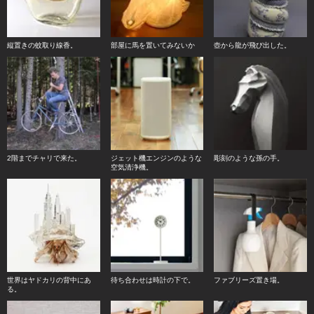
縦置きの蚊取り線香。
部屋に馬を置いてみないか
壺から龍が飛び出した。
2階までチャリで来た。
ジェット機エンジンのような
彫刻のような孫の手。
空気清浄機。
世界はヤドカリの背中にあ
待ち合わせは時計の下で。
ファブリーズ置き場。
る。