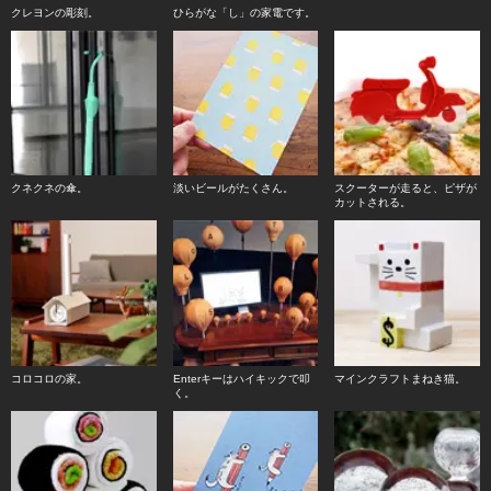
クレヨンの彫刻。
ひらがな「し」の家電です。
クネクネの傘。
淡いビールがたくさん。
スクーターが走ると、ピザが
カットされる。
コロコロの家。
Enterキーはハイキックで叩
マインクラフトまねき猫。
く。