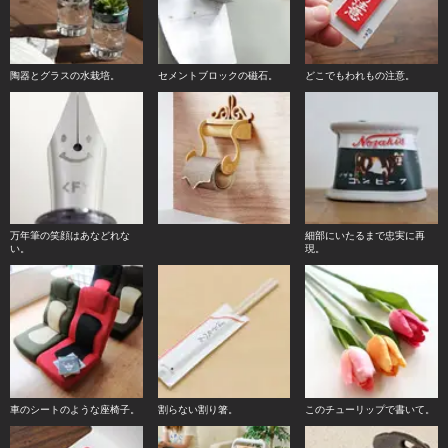
陶器とグラスの水栽培。
セメントブロックの磁石。
どこでもわれもの注意。
万年筆の笑顔はあなどれな
細部にいたるまで忠実に再
い。
現。
車のシートのような座椅子。
割らない割り箸。
このチューリップで書いて。