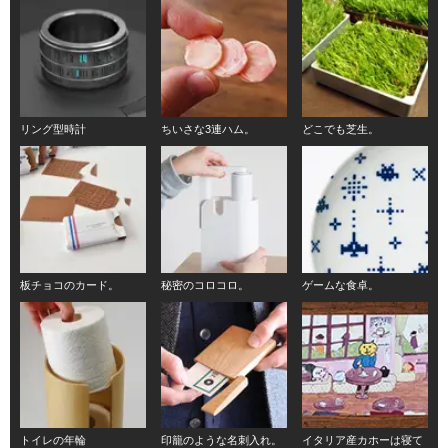
リング型時計
ちいさな3連ハム。
どこでも芝生。
板チョコのカード。
秘密のコロコロ。
ゲームな食卓。
トイレの年輪
印籠のような名刺入れ。
イタリア産カホーは寝て