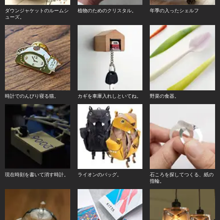
ダウンジャケットのルームシ
植物のためのクリスタル。
年季の入ったシェルフ
ューズ。
時計でのんびり寝る猫。
カギを車庫入れしといてね。
野菜の食器。
現在時刻を書いて消す時計。
ライオンのバッグ。
石ころを探してつくる、紙の
指輪。