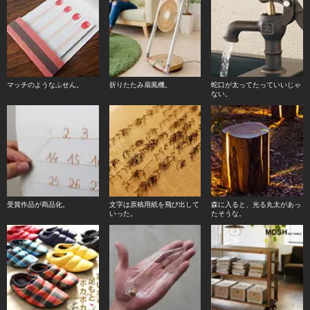
マッチのようなふせん。
折りたたみ扇風機。
蛇口が太ってたっていいじゃ
ない。
受賞作品が商品化。
文字は原稿用紙を飛び出して
森に入ると、光る丸太があっ
いった。
たそうな。