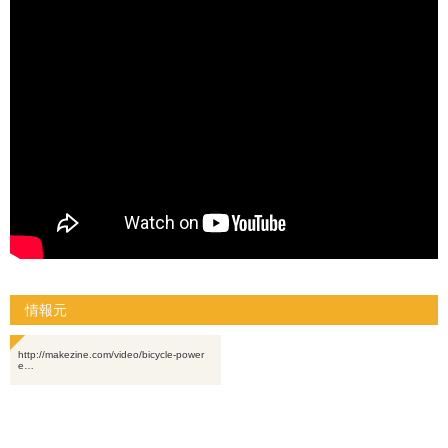
情報元
http://makezine.com/video/bicycle-power
e…