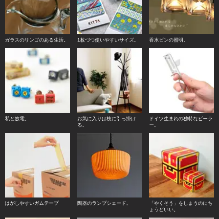
ガラスのリンゴのある生活。
1枚づつ使いやすいサイズ。
香水ビンの照明。
私と放電。
お気に入りは枝に引っ掛け
ドイツ生まれの独特なピーラ
る。
ー。
はがしやすいガムテープ
陶器のランプシェード。
「やくそう」をしまうのにち
ょうどいい。