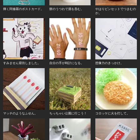
輝く阿修羅のポストカード。
餅のうつわで酒を呑む。
やはりピンセットでつまむの
か。
すみません寝坊しました。
自分の手が時計になる。
想像力のきっかけ。
マッチのようなふせん。
ちっちゃい公園に行こう！
コロッケに火を灯して。