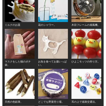
ミルクのお皿
花のシャワー。
木目フレームの扇風機。
マスクをした猫のポチ
お魚を食べてお腹いっぱ
ひよこモッツの作り方。
袋。
い。
天然の色鉛筆。
どこでも野菜売り場。
耳の上で道路交通法。