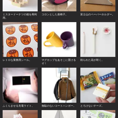
ミスタードーナツの箱を再利
コロンとした座椅子。
富士山のペーパーホルダー。
用。
レトロな業務用シール。
マグカップをあそこに置ける
削られた花が咲く。
ぞ！
ふくらませる充電ライト。
無駄のないコートハンガー。
とろけないチーズ。