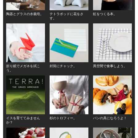
陶器とグラスの水栽培。
テトラポッドに花をさ
虹をつくる本。
す。
折り紙でメガネを拭こ
封筒にチャック。
異空間で食事しよう。
う。
イスを育ててみません
杉のトロフィー。
パンの具になろうよ！
か？