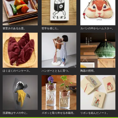
箸置きのあるお皿。
哲学を感じた。
カバンの中からハムスター。
ほくほくのペンケース。
ハンガーとともに育つ。
陶器の照明。
洗濯物はサメの中に。
ズボッと取り外せる水栽培。
リボンを結んだノート。