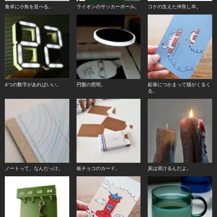
食卓に小魚を並べる。
ライオンのサッカーボール。
コケの生えた仲良し羊。
4つの数字があればいい。
円盤の照明。
鉛筆につかまって猫がくるく
る。
ノートって、なんだっけ。
板チョコのカード。
炭は溶けるんだよ。