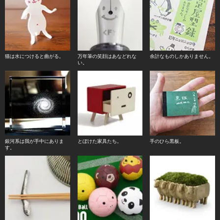
猫は水につけると曲がる。
万年筆の笑顔はあなどれな
余計なものしかありません。
い。
銀河系は我が手中にありま
とぼけた家具たち。
手のひら黒板。
す。