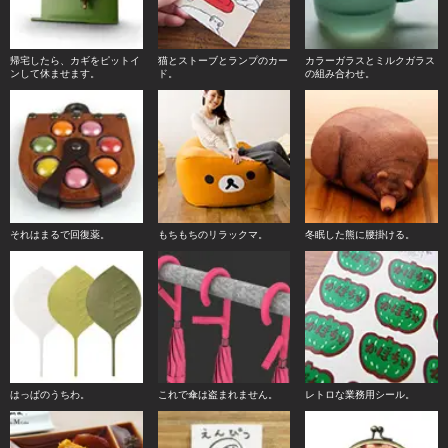
帰宅したら、カギをピットイ
猫とストーブとランプのカー
カラーガラスとミルクガラス
ンして休ませます。
ド。
の組み合わせ。
それはまるで回復薬。
もちもちのリラックマ。
冬眠した熊に腰掛ける。
はっぱのうちわ。
これで傘は盗まれません。
レトロな業務用シール。