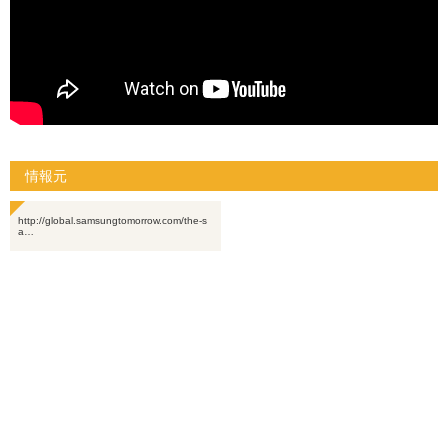
情報元
http://global.samsungtomorrow.com/the-s
a…