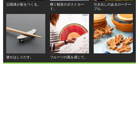
12面体が影をつくる。
輝く観音のポストカー
引き出しのあるローテー
ド。
ブル。
箸がはしりだす。
フルーツの風を感じて。