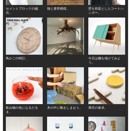
セメントブロックの磁
猫と唐草模様。
壁を前提としたコートハ
石。
ンガー。
鳥かごの時計。
今日は棚を傾けてみよ
う。
飲み物の色になるだる
木の中に靴をしまおう。
満月の食卓。
ま。