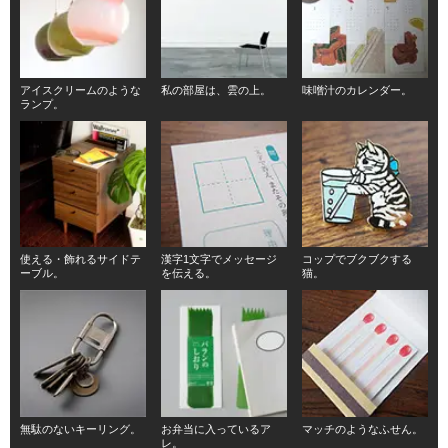
アイスクリームのような
私の部屋は、雲の上。
味噌汁のカレンダー。
ランプ。
使える・飾れるサイドテ
漢字1文字でメッセージ
コップでブクブクする
ーブル。
を伝える。
猫。
無駄のないキーリング。
お弁当に入っているア
マッチのようなふせん。
レ。