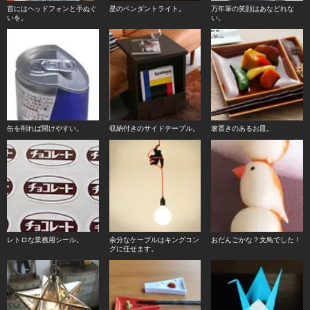
首にはヘッドフォンと手ぬぐ
星のペンダントライト。
万年筆の笑顔はあなどれな
いを。
い。
缶を削れば開けやすい。
収納付きのサイドテーブル。
箸置きのあるお皿。
レトロな業務用シール。
余分なケーブルはキングコン
おだんごかな？文鳥でした！
グに任せます。