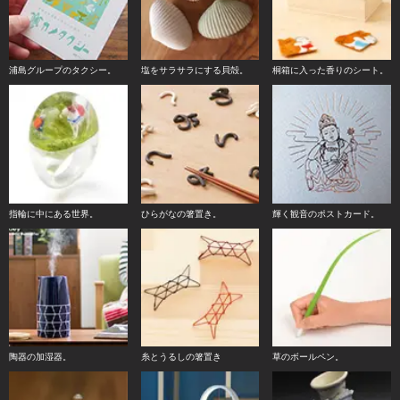
浦島グループのタクシー。
塩をサラサラにする貝殻。
桐箱に入った香りのシート。
指輪に中にある世界。
ひらがなの箸置き。
輝く観音のポストカード。
陶器の加湿器。
糸とうるしの箸置き
草のボールペン。