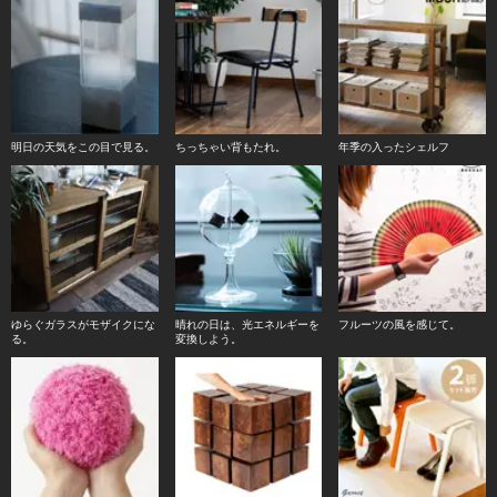
明日の天気をこの目で見る。
ちっちゃい背もたれ。
年季の入ったシェルフ
ゆらぐガラスがモザイクにな
晴れの日は、光エネルギーを
フルーツの風を感じて。
る。
変換しよう。