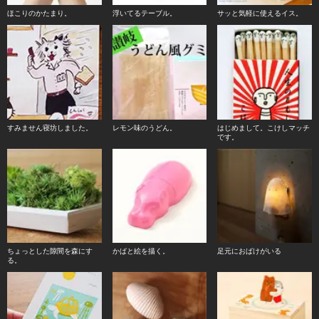
ほこりのかたまり。
浮いてるテーブル。
サッと気軽に使えるイス。
すみません寝坊しました。
レモン味のうどん。
はじめまして。こけしマッチ
です。
ちょっとした隙間を森にす
かばと絵を描く。
足元におばけがいる
る。