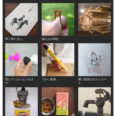
馬で来た方に。
指の上の神社
壁にでっかいピンをさ
でかい鉛筆。
輝く観音のポストカー
す。
ド。