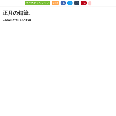
まとめのインテリア
説明
Fb
Tw
Tb
Pin
正月の鉛筆。
kadomatsu enpitsu