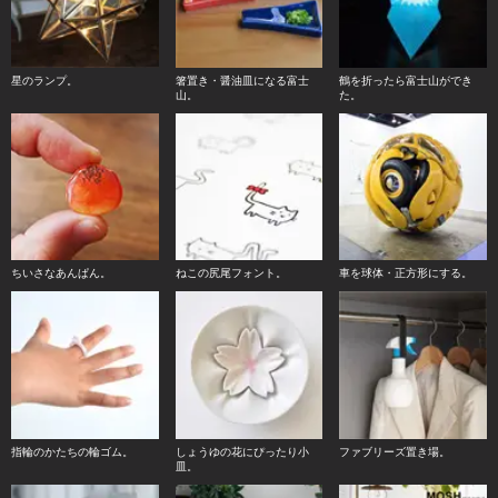
星のランプ。
箸置き・醤油皿になる富士
鶴を折ったら富士山ができ
山。
た。
ちいさなあんぱん。
ねこの尻尾フォント。
車を球体・正方形にする。
指輪のかたちの輪ゴム。
しょうゆの花にぴったり小
ファブリーズ置き場。
皿。