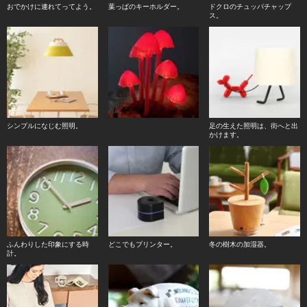
おでかけに連れてってよう。
葉っぱのキーホルダー。
ドクロのチュッパチャップ
ス。
シンプルになじむ照明。
足の生えた照明は、街へと出
かけます。
ふんわりした印象にする時
どこでもプリンター。
冬の樹木の加湿器。
計。