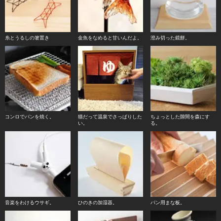
糸とうるしの箸置き
金魚をなめると甘いんだよ。
澄み切った鏡餅。
コンロでパンを焼く。
猫だって温泉でさっぱりした
ちょっとした隙間を森にす
い。
る。
音楽をわけるウサギ。
ひのきの加湿器。
パン用まな板。