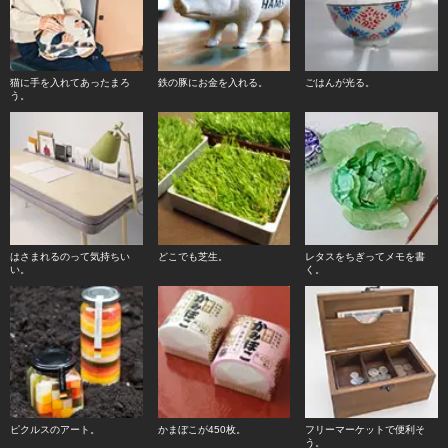
猫に手を入れてあったまろ
鉄の豚にお金を入れる。
ごはんが光る。
う。
はさまれるのって気持ちい
どこでも芝生。
レタスをちぎってメモを書
い。
く。
ピクルスのアート。
かまぼこが450枚。
フリーマーケットで便利そ
う。