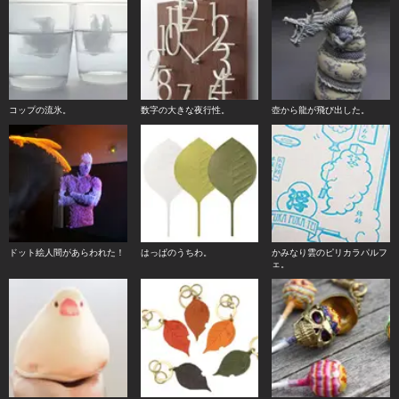
コップの流氷。
数字の大きな夜行性。
壺から龍が飛び出した。
ドット絵人間があらわれた！
はっぱのうちわ。
かみなり雲のピリカラパルフ
ェ。