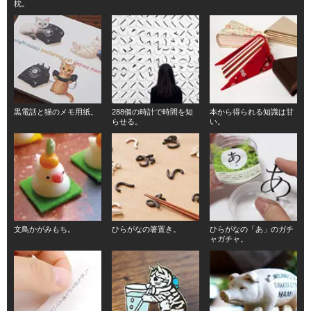
枕。
黒電話と猫のメモ用紙。
288個の時計で時間を知
本から得られる知識は甘
らせる。
い。
文鳥かがみもち。
ひらがなの箸置き。
ひらがなの「あ」のガチ
ャガチャ。