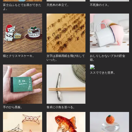
富士山ふもとでお茶ができた
天然木の本立て。
不死身のイス。
よ。
猫とクリスマスケーキ。
文字は原稿用紙を飛び出して
おしりしかないブタの貯金
いった。
箱。
ススでできた世界。
手のひら黒板。
食卓に小魚を並べる。