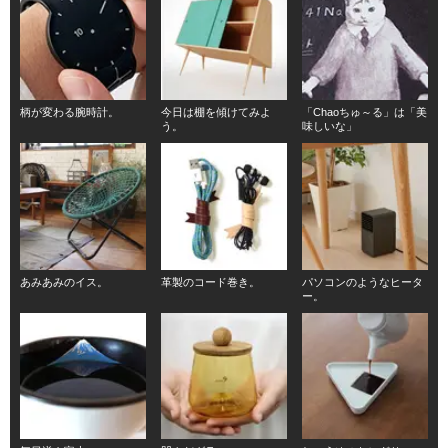
柄が変わる腕時計。
今日は棚を傾けてみよ
「Chaoちゅ～る」は「美
う。
味しいな」
あみあみのイス。
革製のコード巻き。
パソコンのようなヒータ
ー。