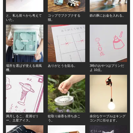
と、私も前々から考えて
コップでブクブクする
鉄の豚にお金を入れる。
いた。
猫。
場所を選ばず使える扇風
ありがとうを貼る。
3時のおやつはプリンだ
機。
よ 10点。
満月しるこ、星屑ゼリ
蚊取り線香を持ち歩こ
余分なケーブルはキング
ー、土星アイス。
う。
コングに任せます。