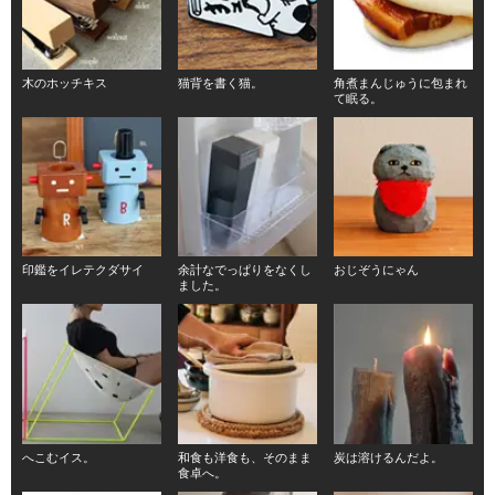
木のホッチキス
猫背を書く猫。
角煮まんじゅうに包まれ
て眠る。
印鑑をイレテクダサイ
余計なでっぱりをなくし
おじぞうにゃん
ました。
へこむイス。
和食も洋食も、そのまま
炭は溶けるんだよ。
食卓へ。