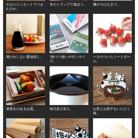
やはりピンセットでつま
木のトランプで遊ぼう。
麺がそびえ立つ。
むのか。
液だれしない醤油差し。
1枚づつ使いやすいサイ
ヘタのついたミートボー
ズ。
ル。
箸置きのあるお皿。
毎日逆さ富士。
お茶とお団子をいただく
猫。