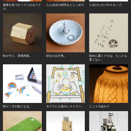
健康を気づかってくれるドク
たんぽぽの綿毛をとじこめて
とぼけたカバのスタンプ。
ロ。
転がすと、原稿用紙。
顔をのばす鳥。
斜めに書くクセは、ちっとも
悪くない。
削りくずが虹になる。
モグラに人気のレストラン。
ニットのあかり