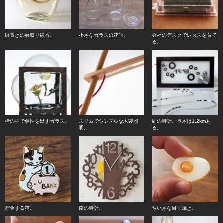
縦置きの蚊取り線香。
小さなガラスの花瓶。
会社のデスクでレタスを育て
る。
枠の中で個性を出すガラス。
スリムでシンプルな木製照
紐の時計。長さは1.2kmあ
明。
る。
貯金する猫。
森の時計。
ちいさな目玉焼き。