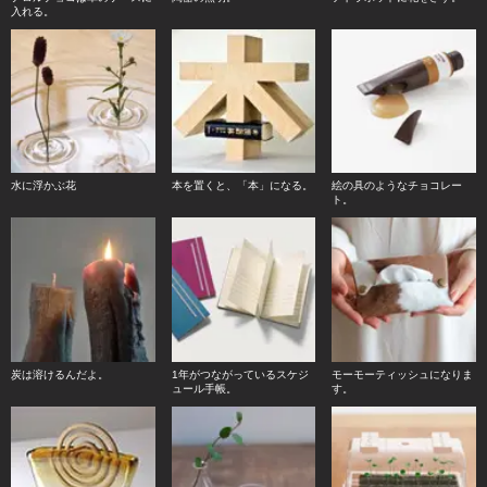
入れる。
水に浮かぶ花
本を置くと、「本」になる。
絵の具のようなチョコレー
ト。
炭は溶けるんだよ。
1年がつながっているスケジ
モーモーティッシュになりま
ュール手帳。
す。