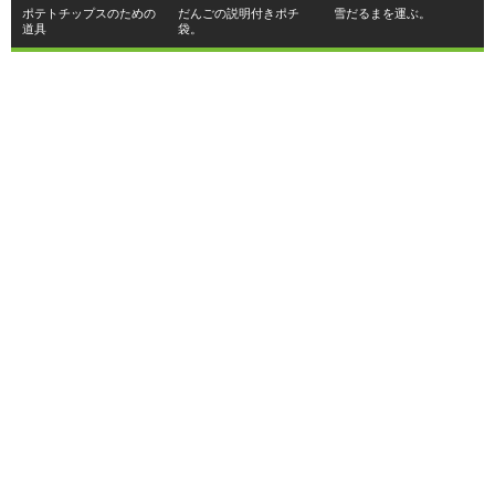
ポテトチップスのための
だんごの説明付きポチ
雪だるまを運ぶ。
道具
袋。