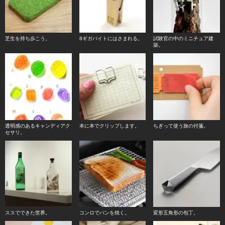
芝生を持ち歩こう。
8ギガバイトにはさまれる。
試験官の中のミニチュア建
築。
透明感のあるキャンディアク
本に本でクリップします。
ちぎって使う旅の付箋。
セサリ。
ススでできた世界。
コンロでパンを焼く。
変形五角形の包丁。