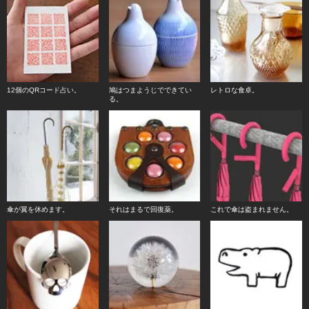
12個のQRコード占い。
鳩はつまようじでできてい
レトロな食卓。
る。
傘が翼を休めます。
それはまるで回復薬。
これで傘は盗まれません。