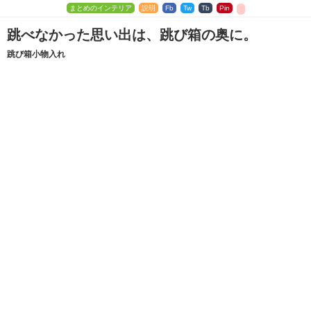
まとめのインテリア
説明
Fb
Tw
Tb
Pin
跳べなかった思い出は、跳び箱の奥に。
跳び箱小物入れ