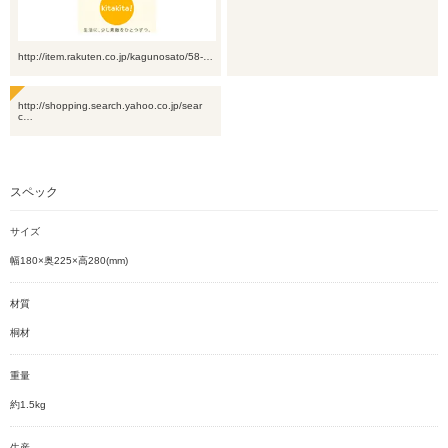
http://item.rakuten.co.jp/kagunosato/58-…
http://shopping.search.yahoo.co.jp/sear
c…
スペック
サイズ
幅180×奥225×高280(mm)
材質
桐材
重量
約1.5kg
生産