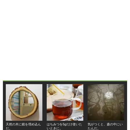
天然の木に鏡を埋め込ん
はちみつを5gだけ使いた
気がつくと、森の中にい
だ。
いときに。
たんだ。