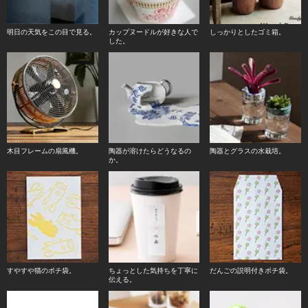
明日の天気をこの目で見る。
カップヌードルが好きな人で
しっかりとしたゴミ箱。
した。
木目フレームの扇風機。
陶器が溶けたらどうなるの
陶器とグラスの水栽培。
か。
すやすや猫のポチ袋。
ちょっとした気持ちを丁寧に
だんごの説明付きポチ袋。
伝える。