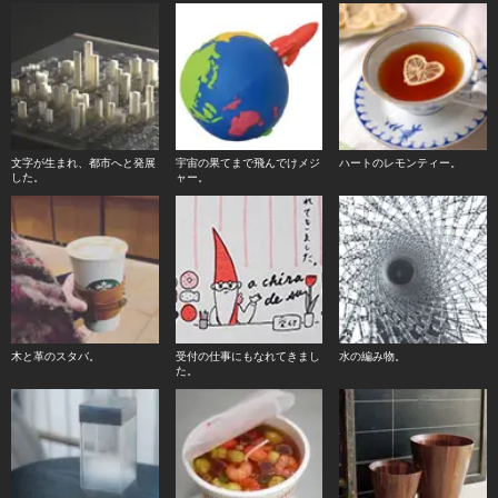
文字が生まれ、都市へと発展
宇宙の果てまで飛んでけメジ
ハートのレモンティー。
した。
ャー。
木と革のスタバ。
受付の仕事にもなれてきまし
水の編み物。
た。