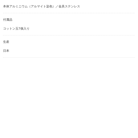
本体アルミニウム（アルマイト染色）／金具ステンレス
付属品
コットン玉7個入り
生産
日本