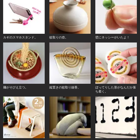
カギのスマホスタンド。
蚊取りの壺。
壁にネッシーがいたよ！
麺がそびえ立つ。
縦置きの蚊取り線香。
ぽってりした形がなんだか落
ち着く。