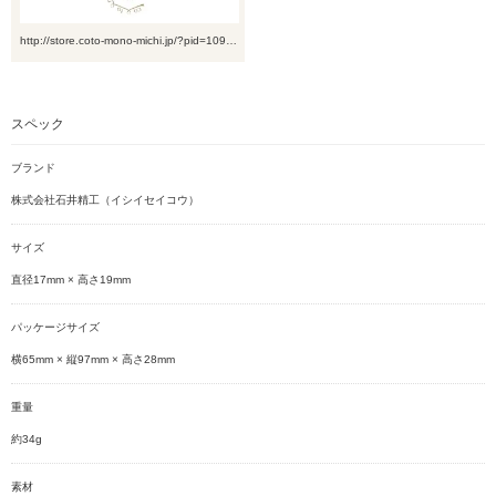
http://store.coto-mono-michi.jp/?pid=109…
スペック
ブランド
株式会社石井精工（イシイセイコウ）
サイズ
直径17mm × 高さ19mm
パッケージサイズ
横65mm × 縦97mm × 高さ28mm
重量
約34g
素材