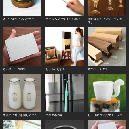
木でできたハンバーガー。
ボールペンでリズムを刻む。
脚付きメイソンジャーの照
明。
ちいさい工作用紙。
おしゃれなお水。
木のホッチキス
牛乳瓶に香りを閉じ込めた。
クネクネの傘。
しっぽのついたマグカップ。