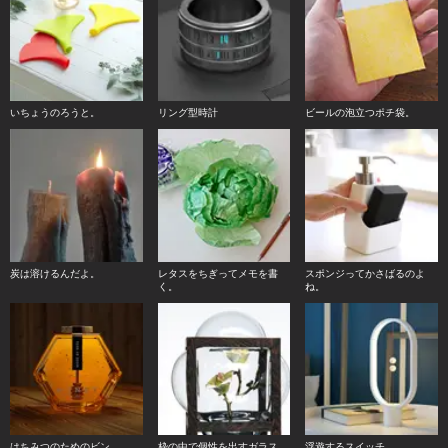
いちょうのろうと。
リング型時計
ビールの泡立つポチ袋。
炭は溶けるんだよ。
レタスをちぎってメモを書
スポンジってかさばるのよ
く。
ね。
はちみつのためのビン。
枠の中で個性を出すガラス。
浮遊するスイッチ。