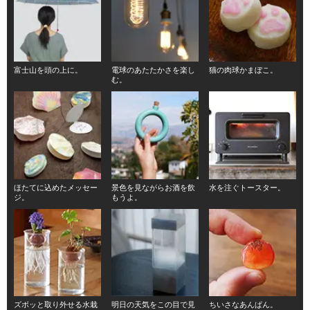
富士山を頭の上に。
電球のあたたかさを楽し
猫の肉球かまぼこ。
む。
ほたてに込めたメッセー
景色を見ながらお酒を飲
水を注ぐトースター。
ジ。
もうよ。
ズボッと取り外せる水栽
明日の天気をこの目で見
ちいさなあんぱん。