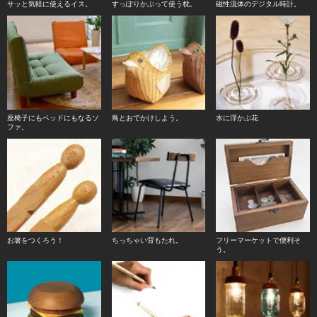
サッと気軽に使えるイス。
すっぽりかぶって使う枕。
磁性流体のデジタル時計。
座椅子にもベッドにもなるソ
鳥とおでかけしよう。
水に浮かぶ花
ファ。
お箸をつくろう！
ちっちゃい背もたれ。
フリーマーケットで便利そ
う。