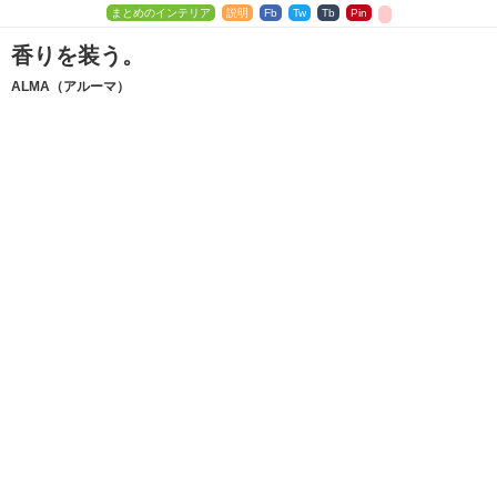
まとめのインテリア
説明
Fb
Tw
Tb
Pin
香りを装う。
ALMA（アルーマ）