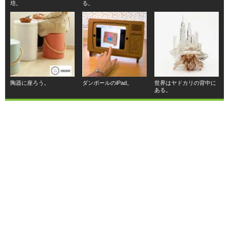
培。
る。
陶器に座ろう。
ダンボールのiPad。
世界はヤドカリの背中に
ある。