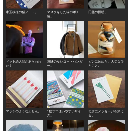
水玉模様の猫ノート。
マスクをした猫のポチ
円盤の照明。
袋。
ドット絵人間があらわれ
無駄のないコートハンガ
ビンに込めた、大切なひ
た！
ー。
とこと。
マッチのようなふせん。
1枚づつ使いやすいサイ
ねぎにメッセージを添え
ズ。
る。