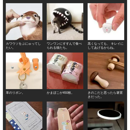
カワウソをぷにゅってし
ワンワンにすすんで食べ
黒くなっても、 キレイに
たい。
られる猫たち。
してあげるからね。
革のリボン。
かまぼこが450枚。
きのこだと思ったら箸置
きだった。