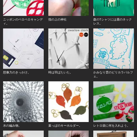
ニッポンのペロペロキャンデ
指の上の神社
森のTシャツには鹿のネック
ィ。
レス。
想像力のきっかけ。
時は羽ばたいた。
かみなり雲のピリカラパルフ
ェ。
水の編み物。
葉っぱのキーホルダー。
レトロ袋に何を入れよう。