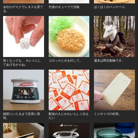
会社のデスクでレタスを育て
竹炭のキューブで消臭
ほくほくのペンケース。
る。
黒くなっても、 キレイにし
コロッケに火を灯して。
週末は野生動物です。
てあげるからね。
細部にいたるまで忠実に再
配送の人にかわいらしく伝え
ミニサイズの封筒。
現。
たい