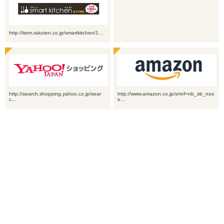
http://item.rakuten.co.jp/smartkitchen/1…
http://search.shopping.yahoo.co.jp/sear
http://www.amazon.co.jp/s/ref=nb_sb_nos
c…
s…