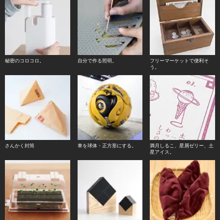
秘密のコロコロ。
自分で作る照明。
フリーマーケットで便利そ
う。
さんかく封筒
車を球体・正方形にする。
満月しるこ、星屑ゼリー、土
星アイス。