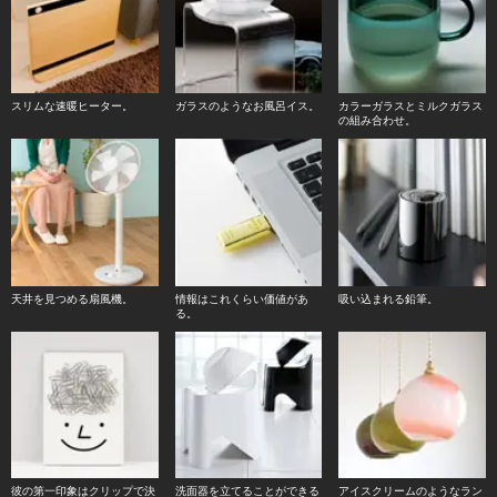
スリムな速暖ヒーター。
ガラスのようなお風呂イス。
カラーガラスとミルクガラス
の組み合わせ。
天井を見つめる扇風機。
情報はこれくらい価値があ
吸い込まれる鉛筆。
る。
彼の第一印象はクリップで決
洗面器を立てることができる
アイスクリームのようなラン