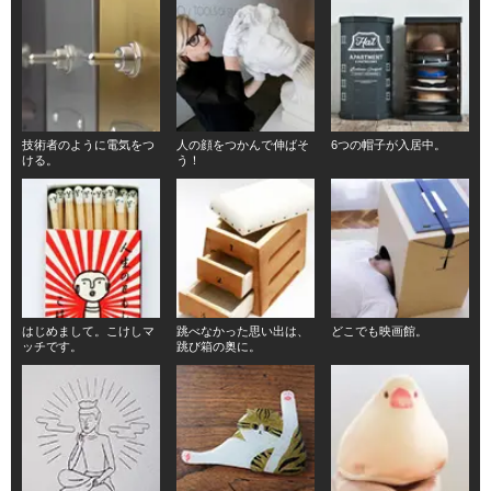
技術者のように電気をつ
人の顔をつかんで伸ばそ
6つの帽子が入居中。
ける。
う！
はじめまして。こけしマ
跳べなかった思い出は、
どこでも映画館。
ッチです。
跳び箱の奥に。