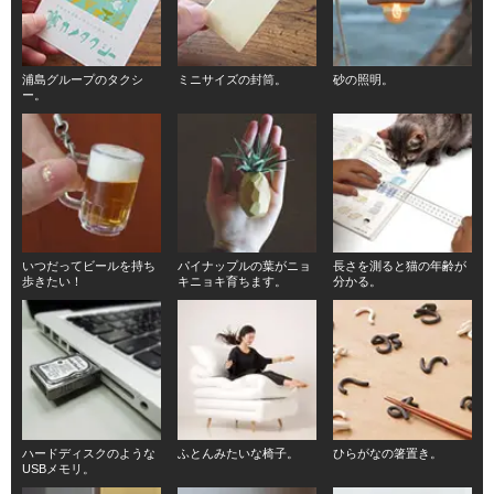
浦島グループのタクシ
ミニサイズの封筒。
砂の照明。
ー。
いつだってビールを持ち
パイナップルの葉がニョ
長さを測ると猫の年齢が
歩きたい！
キニョキ育ちます。
分かる。
ハードディスクのような
ふとんみたいな椅子。
ひらがなの箸置き。
USBメモリ。