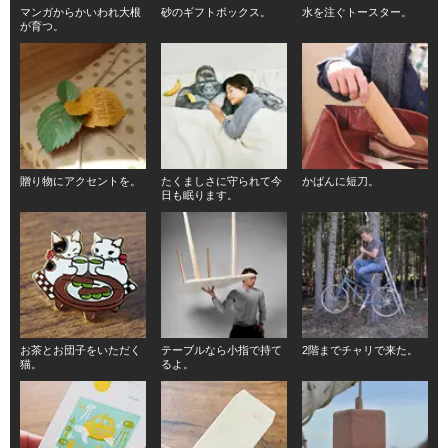
マンガからかいわれ大根
砂のギフトボックス。
水を注ぐトースター。
が育つ。
贈り物にアクセントを。
たくましさに守られて今
かばんに短刀。
日も眠ります。
お茶とお団子をいただく
テーブルなら小指で持て
2階までチャリで来た。
猫。
るよ。