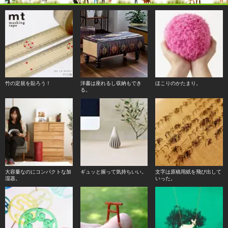
竹の定規を貼ろう！
洋書は座れるし収納もでき
ほこりのかたまり。
る。
大容量なのにコンパクトな加
ギュッと握って気持ちいい。
文字は原稿用紙を飛び出して
湿器。
いった。