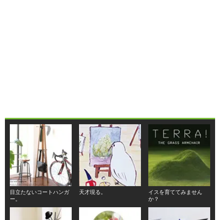
目立たないコートハンガ
天才現る。
イスを育ててみません
ー。
か？