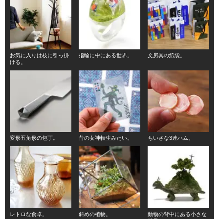
お気に入りは枝に引っ掛
指輪に中にある世界。
文房具の紙袋。
ける。
変形五角形の包丁。
昔の女神転生みたい。
ちいさな3連ハム。
レトロな食卓。
斜めの植物。
動物の背中にある小さな