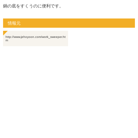
鍋の底をすくうのに便利です。
情報元
http://www.jehoyoon.com/work_sweeper.ht
m