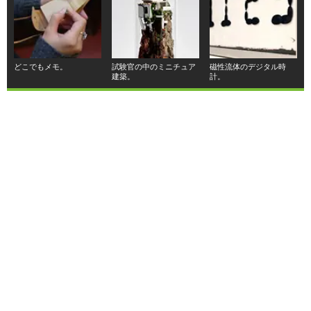
どこでもメモ。
試験官の中のミニチュア
磁性流体のデジタル時
建築。
計。