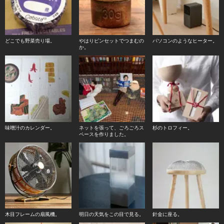
どこでも野菜売り場。
やはりピンセットでつまむの
パソコンのようなヒーター。
か。
味噌汁のカレンダー。
ネットを張って、ごろごろス
杉のトロフィー。
ペースを作りました。
木目フレームの扇風機。
明日の天気をこの目で見る。
針金に座る。