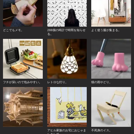
どこでもメモ。
288個の時計で時間を知らせ
よく使う服が集まる。
る。
フチが深いので包みやすい。
レトロな灯り。
猫の雨やどり。
アヒル家族のお宅におじゃま
不死身のイス。