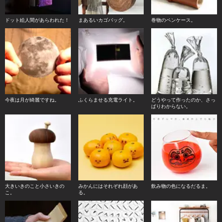
ドット絵人間があらわれた！
まあるいカゴバッグ。
巻物のペンケース。
今夜は月が綺麗ですね。
ふくらませる充電ライト。
どうやって作ったのか、さっ
ぱりわからない。
大きいきのこと小さいきの
みかんにはそれぞれ顔があ
飲み物の色になるだるま。
こ。
る。