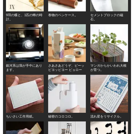
9羽の蝶と、1匹の蜂の時
巻物のペンケース。
セメントブロックの磁
計。
石。
銀河系は我が手中にあり
さあさあどうぞ、ピーッ
マンガからかいわれ大根
ます。
ピヨッピヨー ピョロー
が育つ。
ちいさい工作用紙。
秘密のコロコロ。
流れ星をリサイクル。