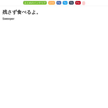
まとめのインテリア
説明
Fb
Tw
Tb
Pin
残さず食べるよ。
Sweeper