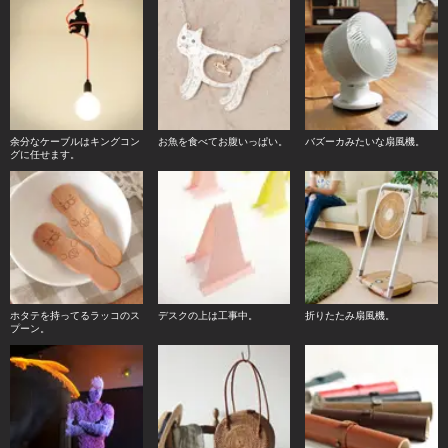
余分なケーブルはキングコン
お魚を食べてお腹いっぱい。
バズーカみたいな扇風機。
グに任せます。
ホタテを持ってるラッコのス
デスクの上は工事中。
折りたたみ扇風機。
プーン。