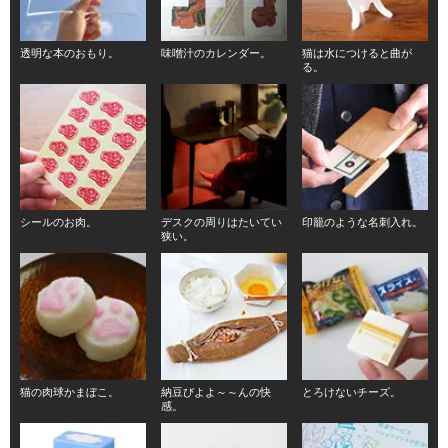
透明な本のおもり。
味噌汁のカレンダー。
猫は水につけると曲が
る。
シールのお肉。
デスクの周りはたいてい
印籠のような名刺入れ。
狭い。
猫の肉球かまぼこ。
納豆びよよ～～んの快
とろけないチーズ。
感。