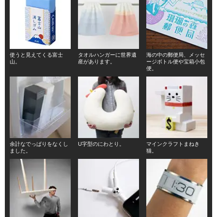
使うと見えてくる富士
タオルハンガーに世界遺
海の中の郵便局、メッセ
山。
産があります。
ージボトル便や宝箱小包
便。
余計なでっぱりをなくし
U字型のにわとり。
マインクラフトまねき
ました。
猫。