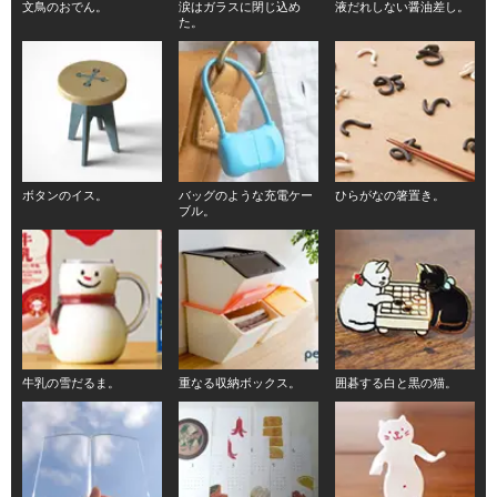
文鳥のおでん。
涙はガラスに閉じ込め
液だれしない醤油差し。
た。
ボタンのイス。
バッグのような充電ケー
ひらがなの箸置き。
ブル。
牛乳の雪だるま。
重なる収納ボックス。
囲碁する白と黒の猫。