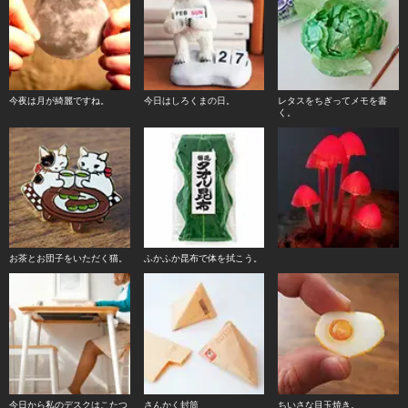
今夜は月が綺麗ですね。
今日はしろくまの日。
レタスをちぎってメモを書
く。
お茶とお団子をいただく猫。
ふかふか昆布で体を拭こう。
今日から私のデスクはこたつ
さんかく封筒
ちいさな目玉焼き。