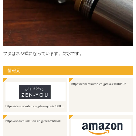
フタはネジ式になっています。防水です。
情報元
https://item.rakuten.co.jp/nia-i/1000595…
https://item.rakuten.co.jp/zen-you/c/000…
https://search.rakuten.co.jp/search/mall…