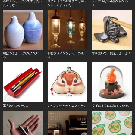
森に入ると、光る丸太があっ
やつらはこの指輪までは調べ
テーブルなら小指で持てる
たそうな。
なかったようだな。
よ。
鳩はつまようじでできてい
脚付きメイソンジャーの照
箸を置いて、剣道しようよ！
る。
明。
工具のペンケース。
カバンの中からハムスター。
くずはすぐには捨てないで。