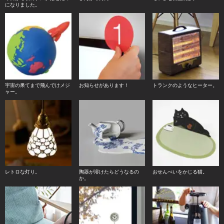
になりました。
宇宙の果てまで飛んでけメジ
お知らせがあります！
トランクのようなヒーター。
ャー。
レトロな灯り。
陶器が溶けたらどうなるの
おせんべいをかじる猫。
か。