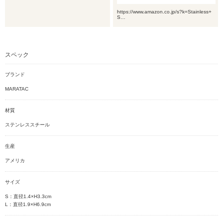
https://www.amazon.co.jp/s?k=Stainless+
S…
スペック
ブランド
MARATAC
材質
ステンレススチール
生産
アメリカ
サイズ
S：直径1.4×H3.3cm
L：直径1.9×H6.9cm