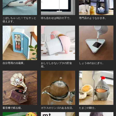
こぼしちゃった！でもサッと
待ち合わせは時計の下で。
専門店のようなかき氷。
使えます。
自分専用の冷蔵庫。
おしりしかないブタの貯金
しょうゆのおにぎり。
箱。
蓄音機で眠る猫。
ガラスのリンゴのある生活。
たまごの騎士。