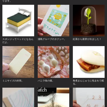
ります。
スポンジってベッドになるん
浦島グループのタクシー。
紅茶から新芽が出ました！
だよ。
ミニサイズの封筒。
バニラ味の猫。
角煮まんじゅうに包まれて眠
る。