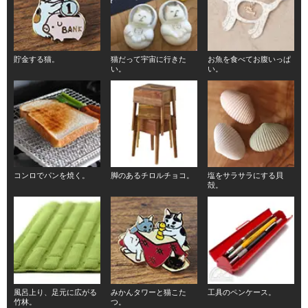
貯金する猫。
猫だって宇宙に行きた
お魚を食べてお腹いっぱ
い。
い。
コンロでパンを焼く。
脚のあるチロルチョコ。
塩をサラサラにする貝
殻。
風呂上り、足元に広がる
みかんタワーと猫こた
工具のペンケース。
竹林。
つ。