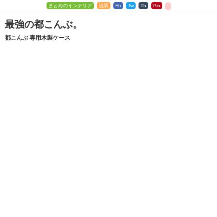
まとめのインテリア
説明
Fb
Tw
Tb
Pin
最強の都こんぶ。
都こんぶ 専用木製ケース