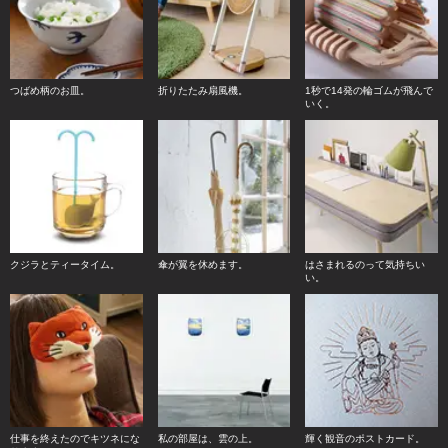
つばめ柄のお皿。
折りたたみ扇風機。
1秒で14発の輪ゴムが飛んで
いく。
クジラとティータイム。
傘が翼を休めます。
はさまれるのって気持ちい
い。
仕事を終えたのでキツネにな
私の部屋は、雲の上。
輝く観音のポストカード。