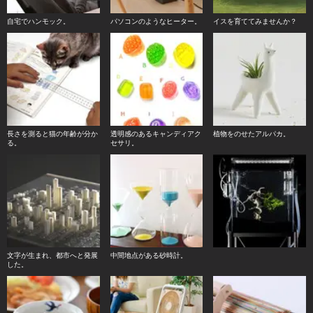
自宅でハンモック。
パソコンのようなヒーター。
イスを育ててみませんか？
長さを測ると猫の年齢が分か
透明感のあるキャンディアク
植物をのせたアルパカ。
る。
セサリ。
文字が生まれ、都市へと発展
中間地点がある砂時計。
した。