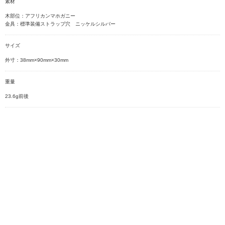
素材
木部位：アフリカンマホガニー
金具：標準装備ストラップ穴 ニッケルシルバー
サイズ
外寸：38mm×90mm×30mm
重量
23.6g前後