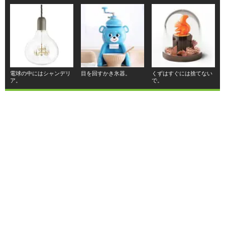
電球の中にはシャンデリ
目を回すかき氷器。
くずはすぐには捨てない
ア。
で。