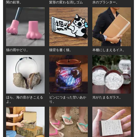
闇の鉛筆。
髪形の変わる消しゴム
水のプランター。
猫の雨やどり。
猫背を書く猫。
本棚にしまえるイス。
ほら、海の音がきこえる
ビンにつまった甘いあか
光がたまるガラス。
よ。
り。