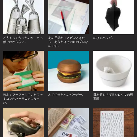
どうやって作ったのか、さっ
あの用紙だ！とピンときた
のびるバッグ。
ぱりわからない。
ら、あなたはその道のプロな
のです。
昔よくフーフーしていたファ
木でできたハンバーガー。
日本酒を浴びるシロクマの熊
ミコンがハーモニカになっ
五郎。
た。