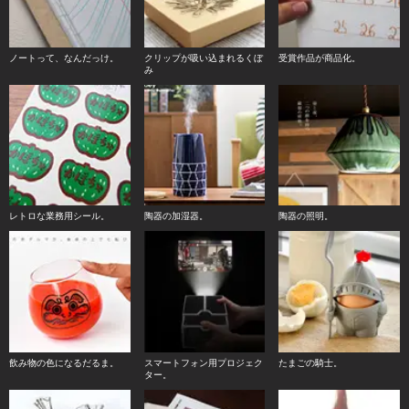
ノートって、なんだっけ。
クリップが吸い込まれるくぼ
受賞作品が商品化。
み
レトロな業務用シール。
陶器の加湿器。
陶器の照明。
飲み物の色になるだるま。
スマートフォン用プロジェク
たまごの騎士。
ター。