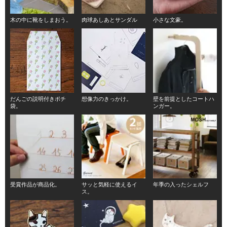
木の中に靴をしまおう。
肉球あしあとサンダル
小さな文豪。
だんごの説明付きポチ
想像力のきっかけ。
壁を前提としたコートハ
袋。
ンガー。
受賞作品が商品化。
サッと気軽に使えるイ
年季の入ったシェルフ
ス。