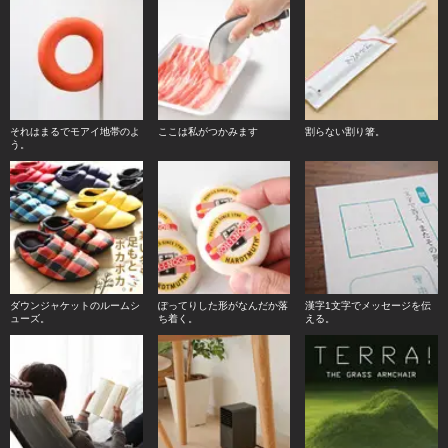
それはまるでモアイ地帯のよ
ここは私がつかみます
割らない割り箸。
う。
ダウンジャケットのルームシ
ぽってりした形がなんだか落
漢字1文字でメッセージを伝
ューズ。
ち着く。
える。