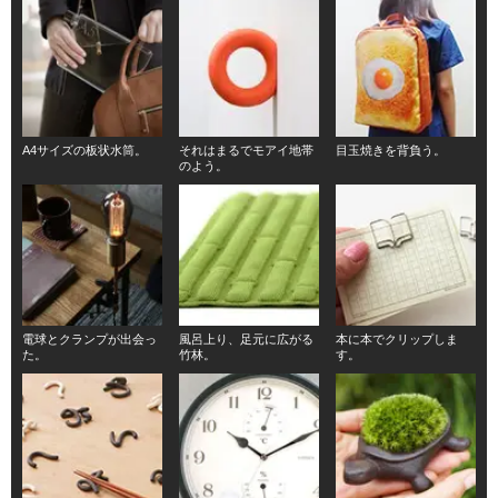
A4サイズの板状水筒。
それはまるでモアイ地帯
目玉焼きを背負う。
のよう。
電球とクランプが出会っ
風呂上り、足元に広がる
本に本でクリップしま
た。
竹林。
す。