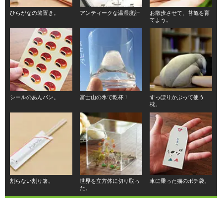
ひらがなの箸置き。
アンティークな温湿度計
お散歩させて、苔亀を育
てよう。
シールのあんパン。
富士山の氷で乾杯！
すっぽりかぶって使う
枕。
割らない割り箸。
世界を立方体に切り取っ
車に乗った猫のポチ袋。
た。