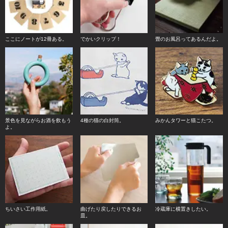
ここにノートが12冊ある。
でかいクリップ！
畳のお風呂ってあるんだよ。
景色を見ながらお酒を飲もう
4種の猫の白封筒。
みかんタワーと猫こたつ。
よ。
ちいさい工作用紙。
曲げたり戻したりできるお
冷蔵庫に横置きしたい。
皿。