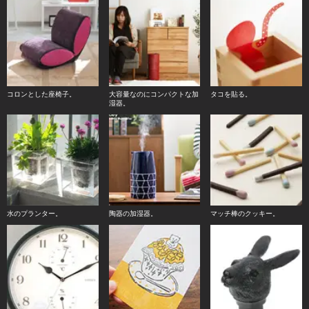
コロンとした座椅子。
大容量なのにコンパクトな加
タコを貼る。
湿器。
水のプランター。
陶器の加湿器。
マッチ棒のクッキー。