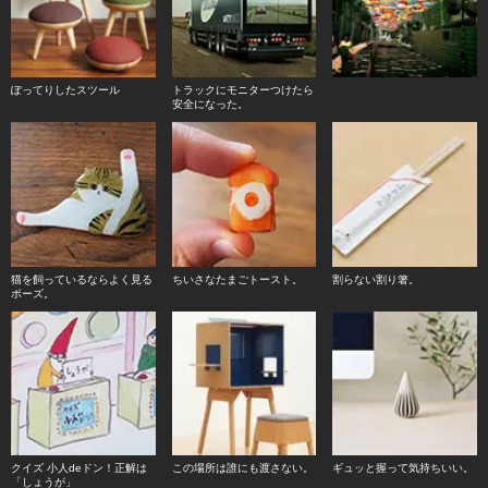
ぽってりしたスツール
トラックにモニターつけたら
安全になった。
猫を飼っているならよく見る
ちいさなたまごトースト。
割らない割り箸。
ポーズ。
クイズ 小人deドン！正解は
この場所は誰にも渡さない。
ギュッと握って気持ちいい。
「しょうが」