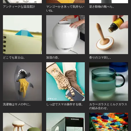
アンティークな温湿度計
マンゴーかき氷って気持ちい
逆さ動物の靴べら。
いね。
どこでも富士山。
加湿の壺。
香りのコマ回し。
洗濯物はサメの中に。
しっぽでスマホ操作する猫。
カラーガラスとミルクガラス
の組み合わせ。