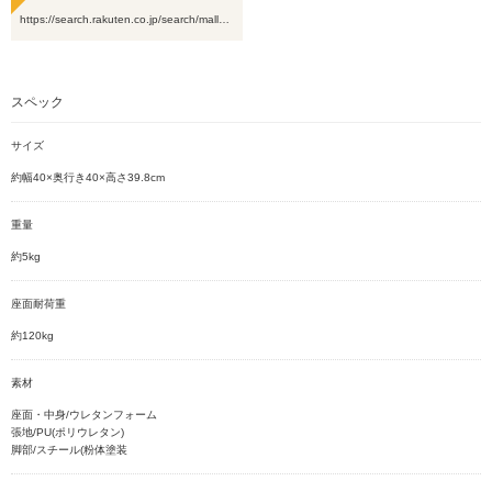
https://search.rakuten.co.jp/search/mall…
スペック
サイズ
約幅40×奥行き40×高さ39.8cm
重量
約5kg
座面耐荷重
約120kg
素材
座面・中身/ウレタンフォーム
張地/PU(ポリウレタン)
脚部/スチール(粉体塗装