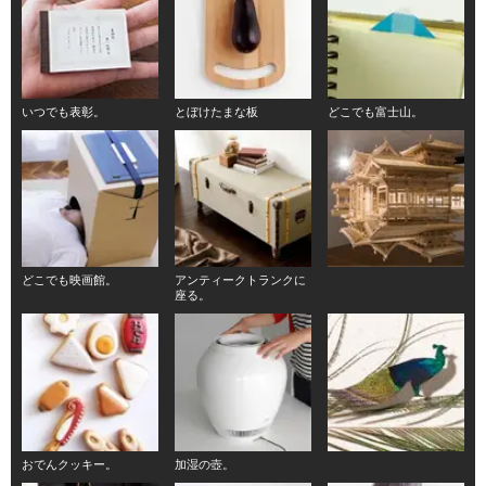
いつでも表彰。
とぼけたまな板
どこでも富士山。
どこでも映画館。
アンティークトランクに
座る。
おでんクッキー。
加湿の壺。