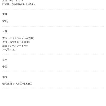
直径：(約)108.5cm
収納時：(約)直径4.5×長さ80cm
重量
500g
材質
支柱：鉄（クロムメッキ塗装）
生地：ポリエステル100%
親骨：グラスファイバー
持ち手：ゴム
生産
中国
備考
晴雨兼用/ＵＶ加工/撥水加工