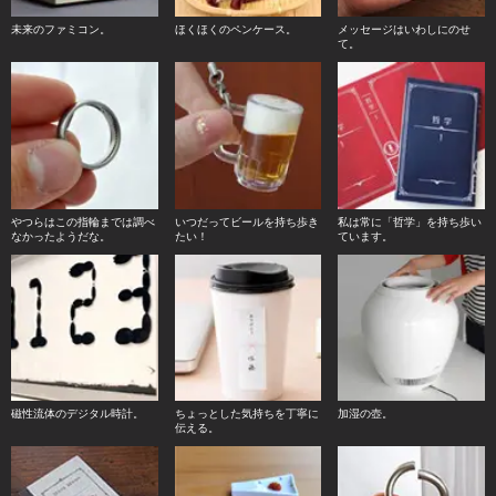
未来のファミコン。
ほくほくのペンケース。
メッセージはいわしにのせ
て。
やつらはこの指輪までは調べ
いつだってビールを持ち歩き
私は常に「哲学」を持ち歩い
なかったようだな。
たい！
ています。
磁性流体のデジタル時計。
ちょっとした気持ちを丁寧に
加湿の壺。
伝える。