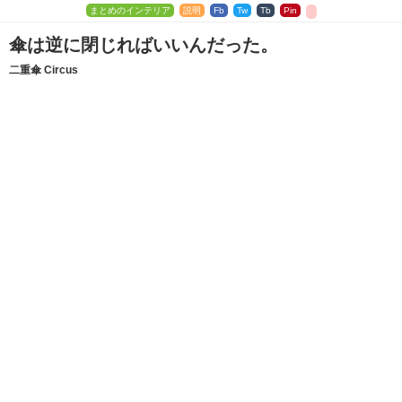
まとめのインテリア
説明
Fb
Tw
Tb
Pin
傘は逆に閉じればいいんだった。
二重傘 Circus