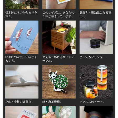
植木鉢に水のかたまりを
このサイズに、あなたの
箸置き・醤油皿になる富
置く。
１年が詰まっています。
士山。
鉛筆につかまって猫がく
使える・飾れるサイドテ
どこでもプリンター。
るくる。
ーブル。
小鳥と小枝の箸置き。
猫と唐草模様。
ピクルスのアート。