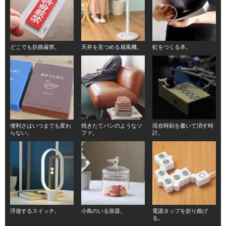
どこでも折曲厳禁。
天井を見つめる扇風機。
虹をつくる本。
便利さはいつまでも変わ
焼きたてパンのようなソ
現在時刻を書いて消す時
らない。
ファ。
計。
浮遊するスイッチ。
小鳥のいる容器。
電源タップを折り曲げ
る。