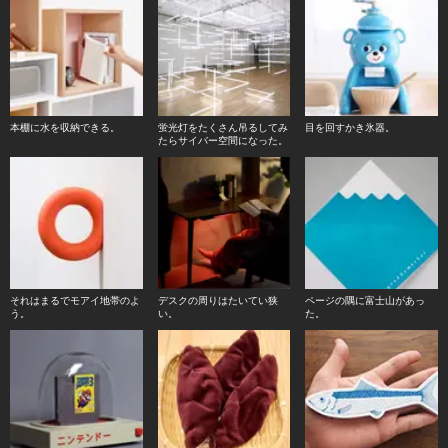
本棚に水を収納できる。
蛍光灯をたくさん吊るしてみ
目を回すかき氷器。
たらサイバー空間になった。
それはまるでモアイ地帯のよ
デスクの周りはたいてい狭
ページの隅に富士山があっ
う。
い。
た。