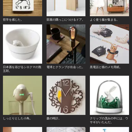
哲学を感じた。
部屋の隅っこにつけるドア。
よく使う服が集まる。
日本酒を浴びるシロクマの熊
電球とクランプが出会った。
黒電話と猫のメモ用紙。
五郎。
しっとりとした小鳥。
森の時計。
クリップの茂みの中には、ウ
サギがいたんだ。