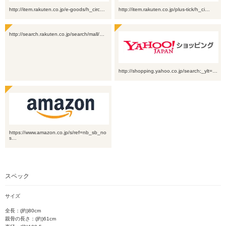
http://item.rakuten.co.jp/e-goods/h_circ…
http://item.rakuten.co.jp/plus-tick/h_ci…
http://search.rakuten.co.jp/search/mall/…
http://shopping.yahoo.co.jp/search;_ylt=…
https://www.amazon.co.jp/s/ref=nb_sb_no
s…
スペック
サイズ
全長：(約)80cm
親骨の長さ：(約)61cm