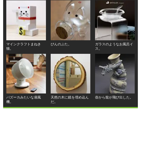
マインクラフトまねき
びんのぶた。
ガラスのようなお風呂イ
猫。
ス。
バズーカみたいな扇風
天然の木に鏡を埋め込ん
壺から龍が飛び出した。
機。
だ。