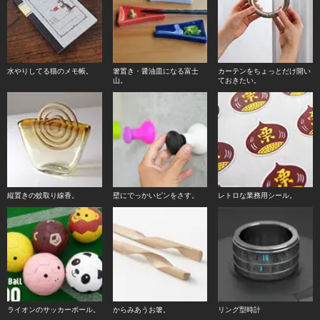
水やりしてる猫のメモ帳。
箸置き・醤油皿になる富士
カーテンをちょっとだけ開い
山。
ておきたい。
縦置きの蚊取り線香。
壁にでっかいピンをさす。
レトロな業務用シール。
ライオンのサッカーボール。
からみあうお箸。
リング型時計