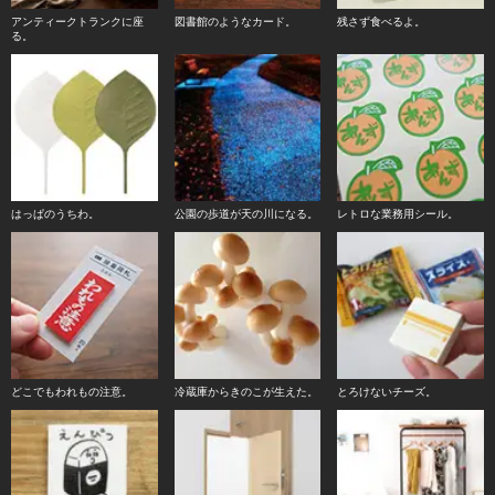
アンティークトランクに座
図書館のようなカード。
残さず食べるよ。
る。
はっぱのうちわ。
公園の歩道が天の川になる。
レトロな業務用シール。
どこでもわれもの注意。
冷蔵庫からきのこが生えた。
とろけないチーズ。