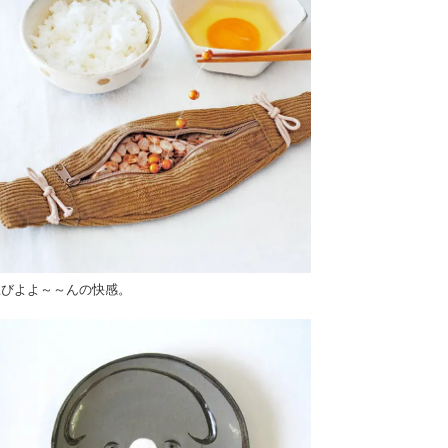
豆びよよ～～んの快感。