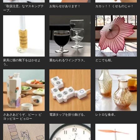
「取扱注意」なマスキングテ
お知らせがあります！
カカッ！！ くせものじゃ！
ープ。
家具に猫の靴下をはかせよ
重ねられるワイングラス。
どこでも桜。
う。
さあさあどうぞ、ピーッ ピ
電源タップを折り曲げる。
レトロな食卓。
ヨッピヨー ピョロー