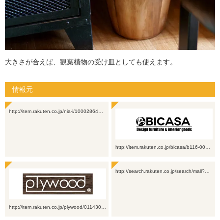
大きさが合えば、観葉植物の受け皿としても使えます。
情報元
http://item.rakuten.co.jp/nia-i/10002864…
http://item.rakuten.co.jp/bicasa/b116-00…
http://search.rakuten.co.jp/search/mall?…
http://item.rakuten.co.jp/plywood/011430…