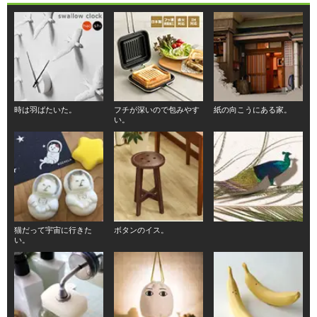
時は羽ばたいた。
フチが深いので包みやす
紙の向こうにある家。
い。
猫だって宇宙に行きた
ボタンのイス。
い。