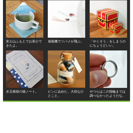
富士山ふもとでお茶がで
扇風機でツバメが飛ぶ。
「やくそう」をしまうの
きたよ。
にちょうどいい。
水玉模様の猫ノート。
ビンに込めた、大切なひ
やつらはこの指輪までは
とこと。
調べなかったようだな。