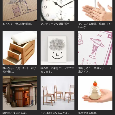
おもちゃで遊ぶ猫の封筒。
アンティークな温湿度計
そこにある鉛筆、飛ばしてい
いかな。
跳べなかった思い出は、跳び
彼の第一印象はクリップで決
満月しるこ、星屑ゼリー、土
箱の奥に。
まります。
星アイス。
紙の向こうにある家。
イスは3倍になるんだよ。
毎年使える鏡餅。