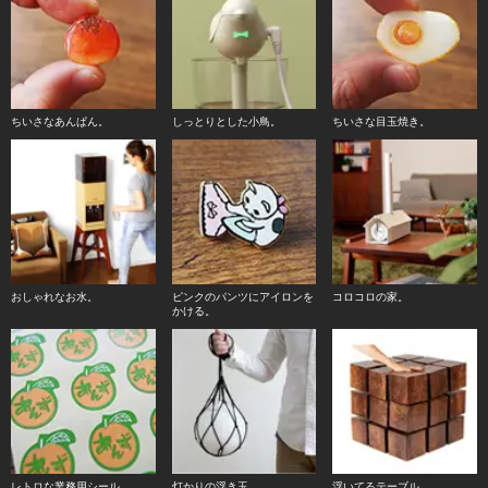
ちいさなあんぱん。
しっとりとした小鳥。
ちいさな目玉焼き。
おしゃれなお水。
ピンクのパンツにアイロンを
コロコロの家。
かける。
レトロな業務用シール。
灯かりの浮き玉。
浮いてるテーブル。