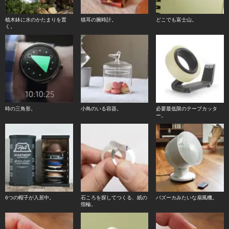
植木鉢に水のかたまりを置
猫耳の腕時計。
どこでも富士山。
く。
時の三角形。
小鳥のいる容器。
必要最低限のテープカッタ
ー。
6つの帽子が入居中。
石ころを探してつくる、紙の
バズーカみたいな扇風機。
指輪。