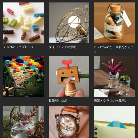
チョコのレゴブロック。
ダイアモンドの照明。
ビンに込めた、大切なひとこ
と。
鉛筆削りロボ
陶器とグラスの水栽培。