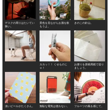
デスクの周りはたいてい
景色を見ながらお酒を飲
きのこの針山。
狭い。
もうよ。
カカッ！！ くせものじ
お便りを原稿用紙で送り
ゃ！
ましょう。
淡いビールがたくさん。
無駄な電気は使わない。
フルーツの風を感じて。