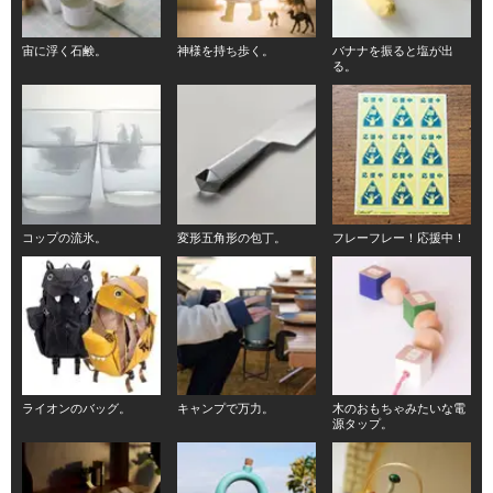
宙に浮く石鹸。
神様を持ち歩く。
バナナを振ると塩が出
る。
コップの流氷。
変形五角形の包丁。
フレーフレー！応援中！
ライオンのバッグ。
キャンプで万力。
木のおもちゃみたいな電
源タップ。