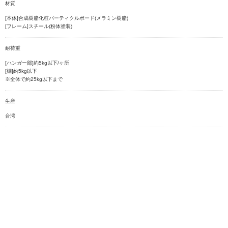
材質
[本体]合成樹脂化粧パーティクルボード(メラミン樹脂)
[フレーム]スチール(粉体塗装)
耐荷重
[ハンガー部]約5kg以下/ヶ所
[棚]約5kg以下
※全体で約25kg以下まで
生産
台湾