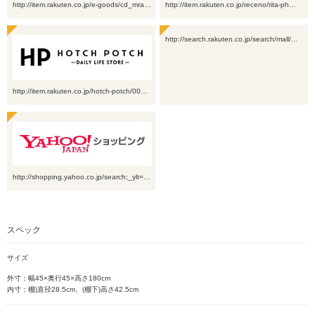
http://item.rakuten.co.jp/e-goods/cd_mra…
http://item.rakuten.co.jp/receno/rita-ph…
http://search.rakuten.co.jp/search/mall/…
http://item.rakuten.co.jp/hotch-potch/00…
http://shopping.yahoo.co.jp/search;_ylt=…
スペック
サイズ
外寸：幅45×奥行45×高さ180cm
内寸：棚)直径28.5cm、(棚下)高さ42.5cm