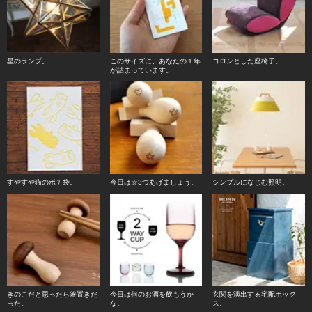
星のランプ。
このサイズに、あなたの１年
コロンとした座椅子。
が詰まっています。
すやすや猫のポチ袋。
今日は☆3つあげましょう。
シンプルになじむ照明。
きのこだと思ったら箸置きだ
今日は何のお酒を飲もうか
玄関を演出する宅配ボック
った。
な。
ス。