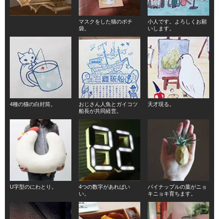
マスクをした猫のポチ
小人です。よろしくお願
袋。
いします。
4種の猫の白封筒。
おじさん人魚とガイコツ
天才現る。
船長が共同経営。
U字型のにわとり。
4つの数字があればい
パイナップルの葉がニョ
い。
キニョキ育ちます。