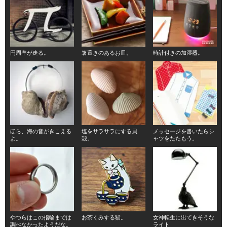
円周率が走る。
箸置きのあるお皿。
時計付きの加湿器。
ほら、海の音がきこえる
塩をサラサラにする貝
メッセージを書いたらシ
よ。
殻。
ャツをたたもう。
やつらはこの指輪までは
お茶くみする猫。
女神転生に出てきそうな
調べなかったようだな。
ライト