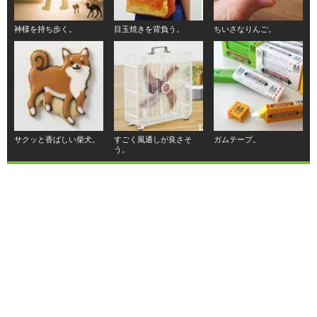
神様を持ち歩く。
目玉焼きを背負う。
ちいさなりんご。
サクッと香ばしい柴犬。
すごく風通しが良さそ
ガムテープ。
う。