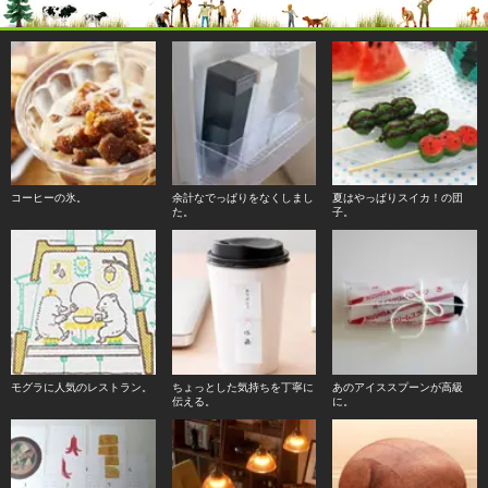
コーヒーの氷。
余計なでっぱりをなくしまし
夏はやっぱりスイカ！の団
た。
子。
モグラに人気のレストラン。
ちょっとした気持ちを丁寧に
あのアイススプーンが高級
伝える。
に。