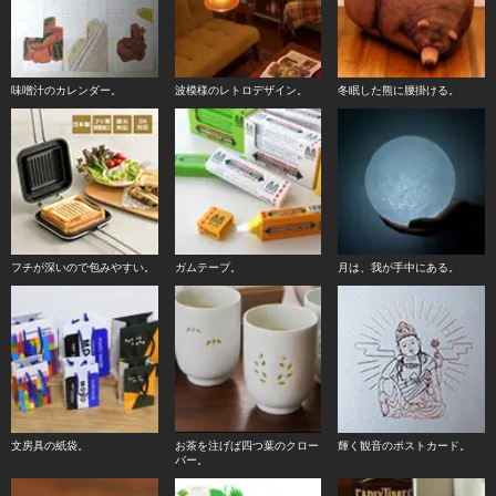
味噌汁のカレンダー。
波模様のレトロデザイン。
冬眠した熊に腰掛ける。
フチが深いので包みやすい。
ガムテープ。
月は、我が手中にある。
文房具の紙袋。
お茶を注げば四つ葉のクロー
輝く観音のポストカード。
バー。