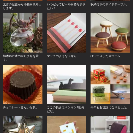
太古の歴史から小物を取り出
いつだってビールを持ち歩き
収納付きのサイドテーブル。
します。
たい！
植木鉢に水のかたまりを置
マッチのようなふせん。
ぽってりしたスツール
く。
チョコレートみたいな炭。
ここの長さはペンギン1匹分
今年もお世話になりました。
だな。