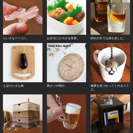
ちいさなベーコン。
お弁当にひろがる草原。
斜めの氷でお酒を楽しむ。
とぼけたまな板
鳥かごの時計。
健康を気づかってくれるドク
ロ。