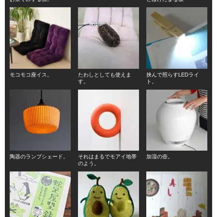
モコモコ座イス。
たわしとしても使えま
挟んで照らすLEDライ
す。
ト。
陶器のランプシェード。
それはまるでモアイ地帯
加湿の壺。
のよう。