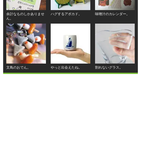
余計なものしかありませ
ハグするアボカド。
味噌汁のカレンダー。
ん。
文鳥のおでん。
やっと出会えたね。
割れないグラス。