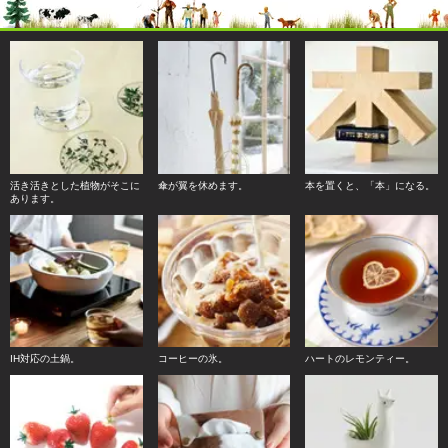
活き活きとした植物がそこに
傘が翼を休めます。
本を置くと、「本」になる。
あります。
IH対応の土鍋。
コーヒーの氷。
ハートのレモンティー。