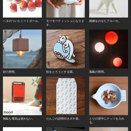
ヘタのついたミートボール。
モーモーティッシュになりま
植物をのせたアルパカ。
す。
砂の照明。
飴をとろうとする猫。
風船の照明。
無駄な電気は使わない。
だんごの説明付きポチ袋。
とりの背中にナッツを入れ
る。