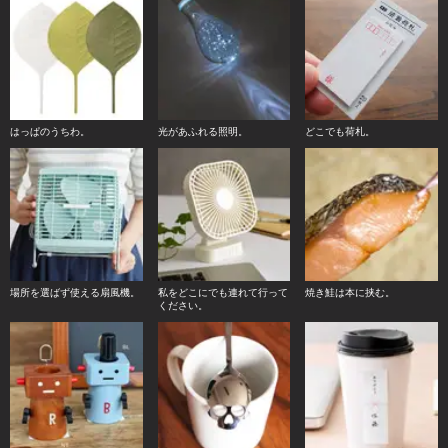
はっぱのうちわ。
光があふれる照明。
どこでも荷札。
場所を選ばず使える扇風機。
私をどこにでも連れて行って
焼き鮭は本に挟む。
ください。