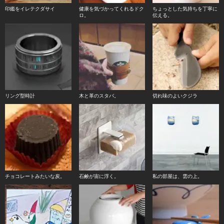
印鑑をイレテクダサイ
健康を気づかってくれるドク
ちょっとした気持ちを丁寧に
ロ。
伝える。
リング型時計
木と革のスタバ。
切れ味のよいクジラ
チョコレートみたいな炭。
石鹸が宙に浮く。
私の部屋は、雲の上。