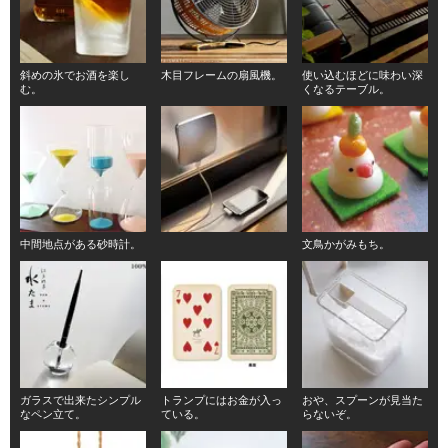
斜めの氷でお酒を楽し
木目フレームの扇風機。
使い込むほどに味わい深
む。
くなるテーブル。
中間地点がある砂時計。
文鳥かがみもち。
ガラスで出来たシンプル
トランプにはお金が入っ
おや、スプーンが見当た
なペン立て。
ている。
らないぞ。