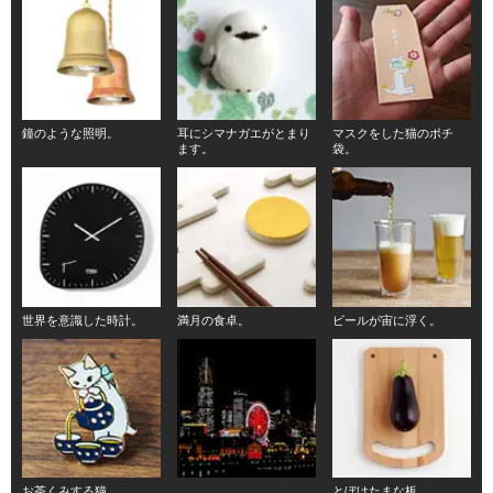
鐘のような照明。
耳にシマナガエがとまり
マスクをした猫のポチ
ます。
袋。
世界を意識した時計。
満月の食卓。
ビールが宙に浮く。
お茶くみする猫。
とぼけたまな板