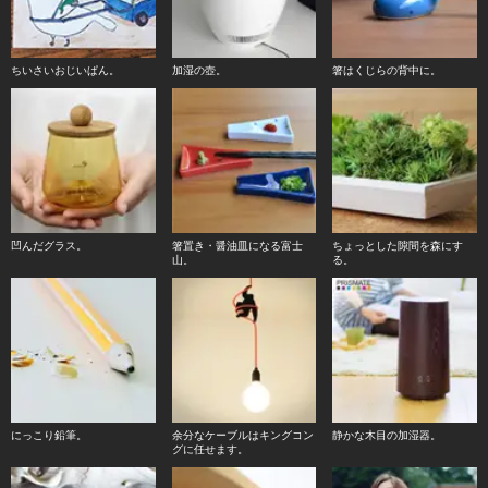
ちいさいおじいぱん。
加湿の壺。
箸はくじらの背中に。
凹んだグラス。
箸置き・醤油皿になる富士
ちょっとした隙間を森にす
山。
る。
にっこり鉛筆。
余分なケーブルはキングコン
静かな木目の加湿器。
グに任せます。