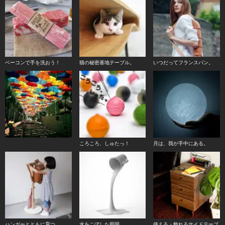
ベーコンで手を洗おう！
猫の秘密基地テーブル。
いつだってフランスパン。
ころころ、しゅたっ！
月は、我が手中にある。
ハンガーとともに育つ。
水をこぼした照明。
使える・飾れるサイドテーブ