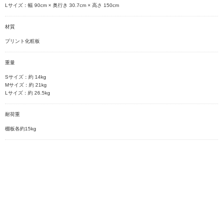
Lサイズ：幅 90cm × 奥行き 30.7cm × 高さ 150cm
材質
プリント化粧板
重量
Sサイズ：約 14kg
Mサイズ：約 21kg
Lサイズ：約 26.5kg
耐荷重
棚板各約15kg