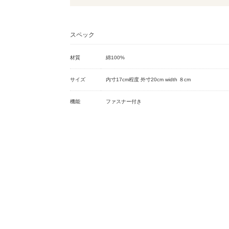
スペック
材質
綿100%
サイズ
内寸17cm程度 外寸20cm width ８cm
機能
ファスナー付き