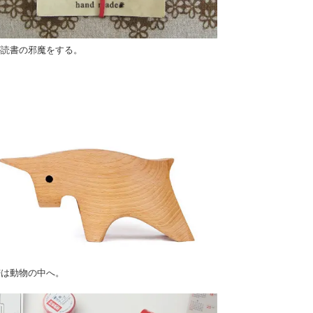
が読書の邪魔をする。
密は動物の中へ。