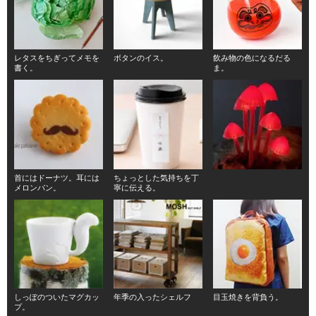
レタスをちぎってメモを
ボタンのイス。
飲み物の色になるだる
書く。
ま。
首にはドーナツ。耳には
ちょっとした気持ちを丁
メロンパン。
寧に伝える。
しっぽのついたマグカッ
年季の入ったシェルフ
目玉焼きを背負う。
プ。