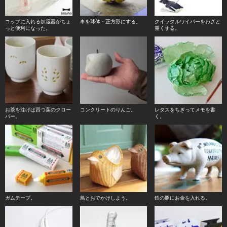
コップに入れる加湿器がちょ
車を球体・正方形にする。
クイックルワイパーをわざと
っと便利になった。
重くする。
お茶を注げば四つ葉のクロー
コンクリートのりんご。
レタスをちぎってメモを書
バー。
く。
ガムテープ。
鳥とおでかけしよう。
鉄の豚にお金を入れる。