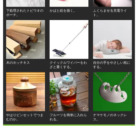
下処理されたトビウオの
かばと絵を描く。
ふくらませる充電ライ
ポーチ。
ト。
木のホッチキス
クイックルワイパーをわ
自分の手をやさしい枕に
ざと重くする。
する。
やはりピンセットでつま
フルーツを簡単に入れら
ナマケモノのネックレ
むのか。
れる。
ス。