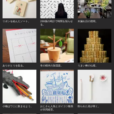
リボンを結んだノート。
288個の時計で時間を知らせ
木漏れ日の照明。
る。
ありがとうを貼る。
冬の樹木の加湿器。
うまい棒の仏様。
小物はワニに飲ませよう。
おじさん人魚とガイコツ船長
削られた花が咲く。
が共同経営。