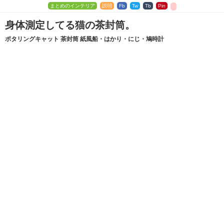
まとめのインテリア
説明
Fb
Tw
Tb
Pin
身体測定してる猫の茶封筒。
ポタリングキャット 茶封筒 紙風船・はかり・にじ・鳩時計