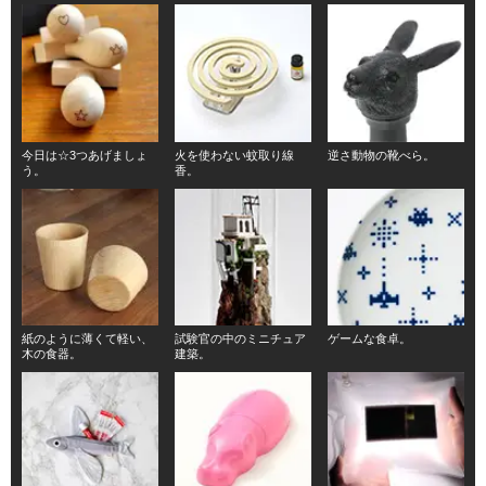
今日は☆3つあげましょ
火を使わない蚊取り線
逆さ動物の靴べら。
う。
香。
紙のように薄くて軽い、
試験官の中のミニチュア
ゲームな食卓。
木の食器。
建築。