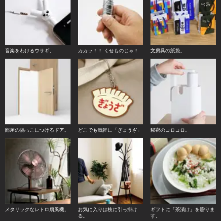
音楽をわけるウサギ。
カカッ！！ くせものじゃ！
文房具の紙袋。
部屋の隅っこにつけるドア。
どこでも気軽に「ぎょうざ」
秘密のコロコロ。
メタリックなレトロ扇風機。
お気に入りは枝に引っ掛け
ギフトに「茶漬け」を贈りま
る。
す。