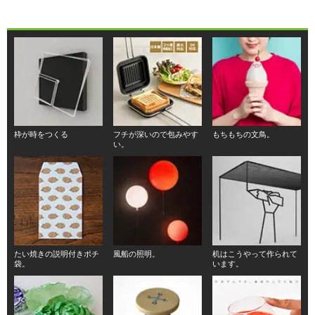
枠が時をつくる
フチが深いので包みやす
もちもちの文鳥。
い。
たい焼きの説明付きポチ
風船の照明。
机はこうやって作られて
袋。
います。