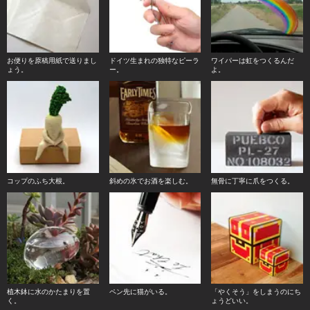
お便りを原稿用紙で送りまし
ドイツ生まれの独特なピーラ
ワイパーは虹をつくるんだ
ょう。
ー。
よ。
コップのふち大根。
斜めの氷でお酒を楽しむ。
無骨に丁寧に爪をつくる。
植木鉢に水のかたまりを置
ペン先に猫がいる。
「やくそう」をしまうのにち
く。
ょうどいい。