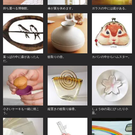
持ち運べる博物館。
傘が翼を休めます。
ガラスの中には庭がある。
葉っぱの中に森があったん
蚊取りの壺。
カバンの中からハムスター。
だ。
小さいケーキも一緒に焼こ
縦置きの蚊取り線香。
しょうゆの花にぴったり小
う。
皿。