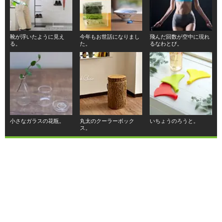
靴が浮いたように見え
今年もお世話になりまし
飛んだ回数が空中に現れ
る。
た。
るなわとび。
小さなガラスの花瓶。
丸太のクーラーボック
いちょうのろうと。
ス。