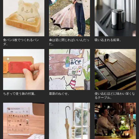
食パン1枚でつくれるパン
傘は逆に閉じればいいんだっ
吸い込まれる鉛筆。
ダ。
た。
ちぎって使う旅の付箋。
最新のねぐせ。
使い込むほどに味わい深くな
るテーブル。