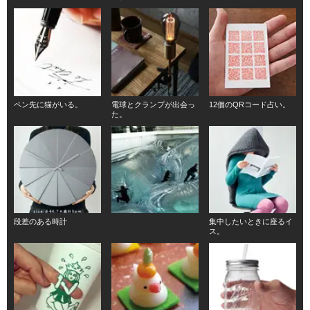
ペン先に猫がいる。
電球とクランプが出会っ
12個のQRコード占い。
た。
段差のある時計
集中したいときに座るイ
ス。