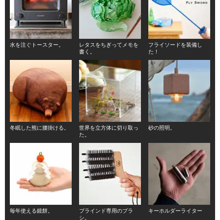
水を注ぐトースター。
レタスをちぎってメモを
フライソードを装備し
書く。
た！
冬眠した熊に腰掛ける。
世界を立方体に切り取っ
砂の照明。
た。
毎年使える鏡餅。
ブラインド専用のブラ
キーホルダーライター
シ。