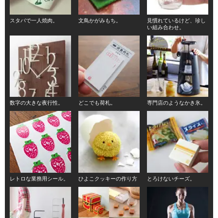
スタバで一人焼肉。
文鳥かがみもち。
見慣れているけど、珍し
い組み合わせ。
数字の大きな夜行性。
どこでも荷札。
専門店のようなかき氷。
レトロな業務用シール。
ひよこクッキーの作り方
とろけないチーズ。