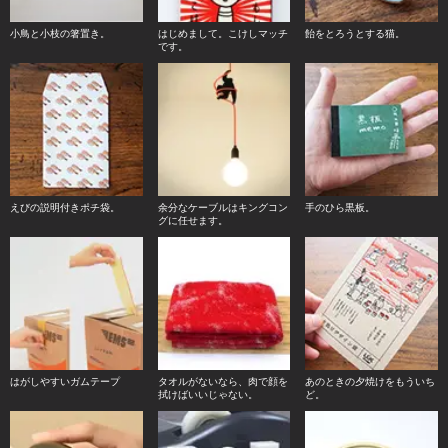
小鳥と小枝の箸置き。
はじめまして。こけしマッチ
飴をとろうとする猫。
です。
えびの説明付きポチ袋。
余分なケーブルはキングコン
手のひら黒板。
グに任せます。
はがしやすいガムテープ
タオルがないなら、肉で顔を
あのときの夕焼けをもういち
拭けばいいじゃない。
ど。