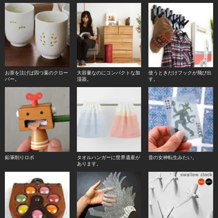
お茶を注げば四つ葉のクロー
大容量なのにコンパクトな加
使うときだけフックが飛び出
バー。
湿器。
す。
鉛筆削りロボ
タオルハンガーに世界遺産が
昔の女神転生みたい。
あります。