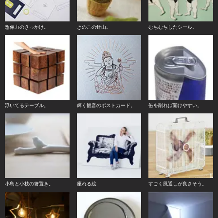
想像力のきっかけ。
きのこの針山。
むちむちしたシール。
浮いてるテーブル。
輝く観音のポストカード。
缶を削れば開けやすい。
小鳥と小枝の箸置き。
座れる絵
すごく風通しが良さそう。