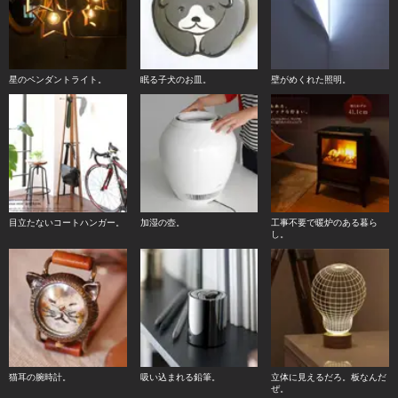
星のペンダントライト。
眠る子犬のお皿。
壁がめくれた照明。
目立たないコートハンガー。
加湿の壺。
工事不要で暖炉のある暮ら
し。
猫耳の腕時計。
吸い込まれる鉛筆。
立体に見えるだろ。板なんだ
ぜ。