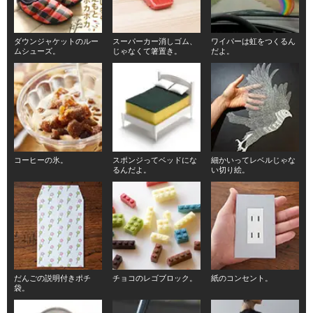
ダウンジャケットのルー
スーパーカー消しゴム、
ワイパーは虹をつくるん
ムシューズ。
じゃなくて箸置き。
だよ。
コーヒーの氷。
スポンジってベッドにな
細かいってレベルじゃな
るんだよ。
い切り絵。
だんごの説明付きポチ
チョコのレゴブロック。
紙のコンセント。
袋。