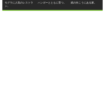
モグラに人気のレストラ
ハンガーとともに育つ。
紙の向こうにある家。
ン。