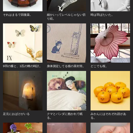
それはまるで回復薬。
細かいってレベルじゃない切
時は羽ばたいた。
り絵。
9羽の蝶と、1匹の蜂の時計。
身体測定してる猫の茶封筒。
どこでも桜。
足元におばけがいる
クマとパンダに抱かれて眠
みかんにはそれぞれ顔があ
る。
る。