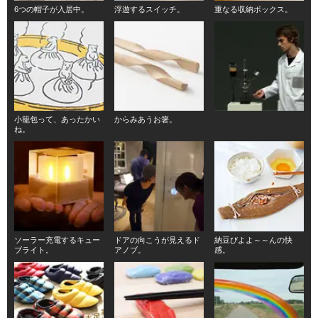
6つの帽子が入居中。
浮遊するスイッチ。
重なる収納ボックス。
小籠包って、あったかい
からみあうお箸。
ね。
ソーラー充電するキュー
ドアの向こうが見えるド
納豆びよよ～～んの快
ブライト。
アノブ。
感。