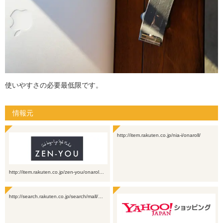
使いやすさの必要最低限です。
情報元
http://item.rakuten.co.jp/nia-i/onaroll/
http://item.rakuten.co.jp/zen-you/onarol…
http://search.rakuten.co.jp/search/mall/…