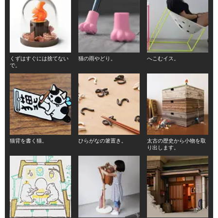
くずはすぐには捨てない
猫の雨やどり。
へこむイス。
で。
猫背を書く猫。
ひらがなの箸置き。
太古の歴史から小物を取
り出します。