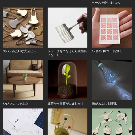
ペースを作りました。
食パンみたいな安全ピン。
フォークをつなげたら農機具
12個のQRコード占い。
になった。
いびつな ちゃぶ台
紅茶から新芽が出ました！
光があふれる照明。