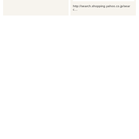
http://search.shopping.yahoo.co.jp/sear
c…