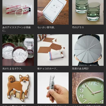
あのアイススプーンが高級
ちいさい賞与袋。
竹のグラス
に。
光がたまるガラス。
板チョコのカード。
段差のある時計