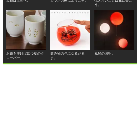
宝物は宝箱へ。
ガラスの家にようこそ。
伝えたいことは花に書こ
う。
お茶を注げば四つ葉のク
飲み物の色になるだる
風船の照明。
ローバー。
ま。