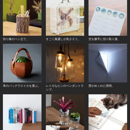
切り株のペン立て。
すごく風通しが良さそう。
空を勝手に切り取り屋。
革のバッグでスイカを運ぶ。
レトロなビンのペンダントラ
壁がめくれた照明。
ンプ。