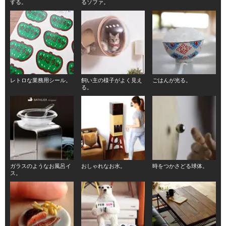
する。
るソファ。
レトロな業務用シール。
飼い主の様子がよく見え
ごはんが光る。
る。
ガラスのようなお風呂イ
おしゃれなお水。
時をつかさどる球体。
ス。