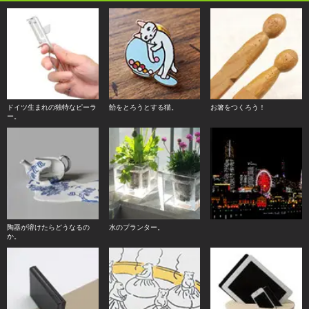
ドイツ生まれの独特なピーラ
飴をとろうとする猫。
お箸をつくろう！
ー。
陶器が溶けたらどうなるの
水のプランター。
か。