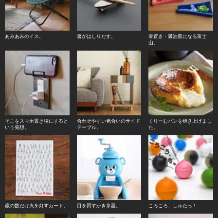
あみあみのイス。
箸がはしりだす。
箸置き・醤油皿になる富士
山。
そこをスマホ置き場にすると
合わせやすい色合いのサイド
くりーむパンを焼き上げまし
いう発想。
テーブル。
た。
歳の数だけ火を灯すカード。
目を回すかき氷器。
ころころ、しゅたっ！