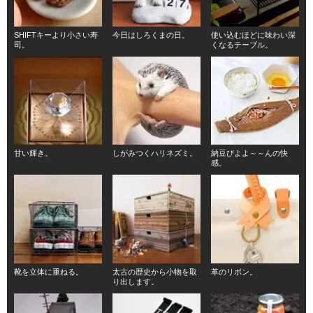
SHIFTキーより小さい寿
今日はしろくまの日。
使い込むほどに味わい深
司。
くなるテーブル。
甘い輝き。
しがみつくハリネズミ。
納豆びよよ～～んの快
感。
靴を立体に重ねる。
太古の歴史から小物を取
革のリボン。
り出します。