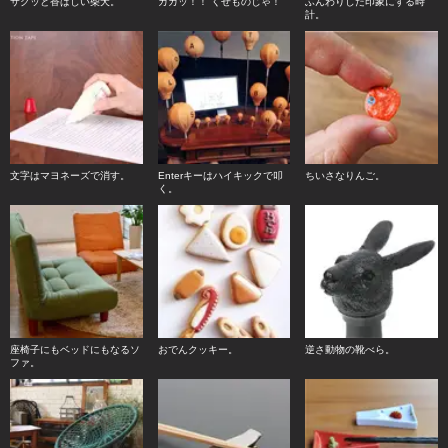
サクッと香ばしい柴犬。
カカッ！！ くせものじゃ！
ふんわりした印象にする時
計。
文字はマヨネーズで消す。
Enterキーはハイキックで叩
ちいさなりんご。
く。
座椅子にもベッドにもなるソ
おでんクッキー。
逆さ動物の靴べら。
ファ。