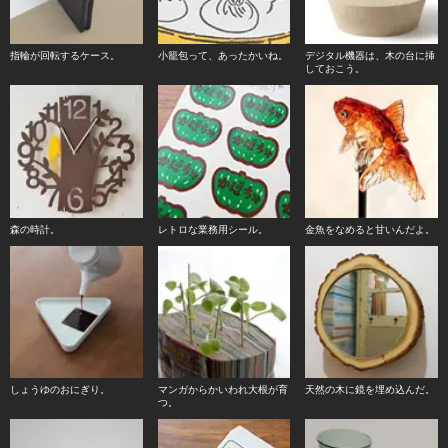
指輪が回転するケース。
小籠包って、あったかいね。
デジタル機器は、木の台に挿
しておこう。
森の時計。
レトロな業務用シール。
金魚をなめると甘いんだよ。
しょうゆのおにぎり。
マンガからかいわれ大根が育
天然の木に鏡を埋め込んだ。
つ。