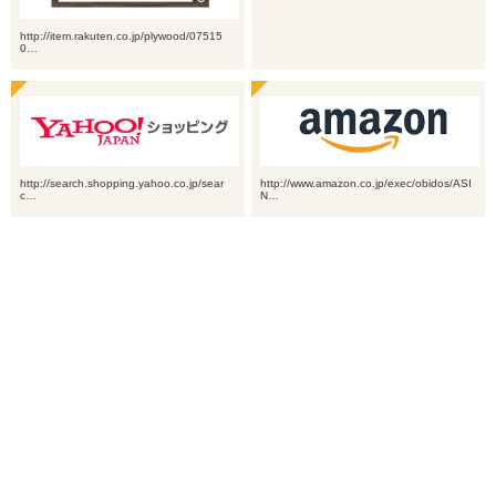
http://item.rakuten.co.jp/plywood/07515
0…
http://search.shopping.yahoo.co.jp/sear
http://www.amazon.co.jp/exec/obidos/ASI
c…
N…