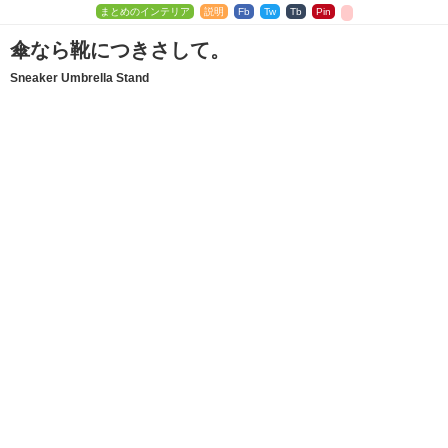
まとめのインテリア
説明
Fb
Tw
Tb
Pin
傘なら靴につきさして。
Sneaker Umbrella Stand