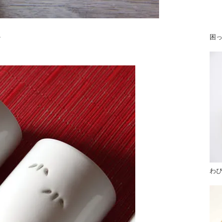
。
困
わ