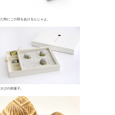
った時にこの筒をあけるんじゃよ。
びさびの和菓子。