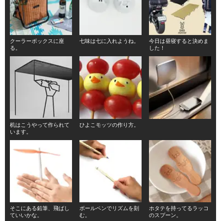
クーラーボックスに座
七味は七に入れようね。
今日は昼寝すると決めま
る。
した！
机はこうやって作られて
ひよこモッツの作り方。
います。
そこにある鉛筆、飛ばし
ボールペンでリズムを刻
ホタテを持ってるラッコ
ていいかな。
む。
のスプーン。