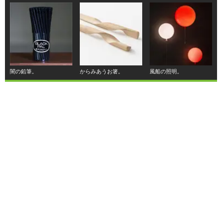
闇の鉛筆。
からみあうお箸。
風船の照明。