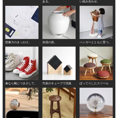
ある。
い組み合わせ。
想像力のきっかけ。
加湿の壺。
ハンガーとともに育つ。
傘なら靴につきさして。
竹炭のキューブで消臭
ぽってりしたスツール