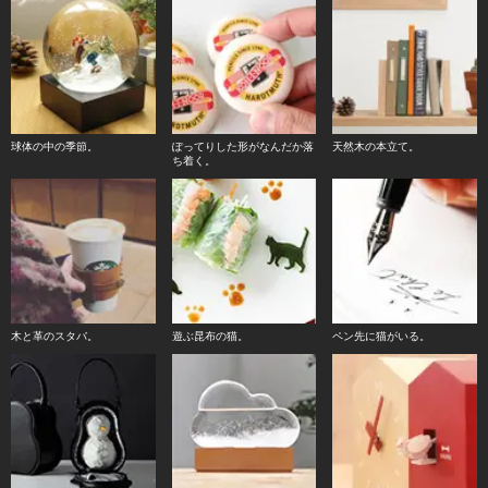
球体の中の季節。
ぽってりした形がなんだか落
天然木の本立て。
ち着く。
木と革のスタバ。
遊ぶ昆布の猫。
ペン先に猫がいる。