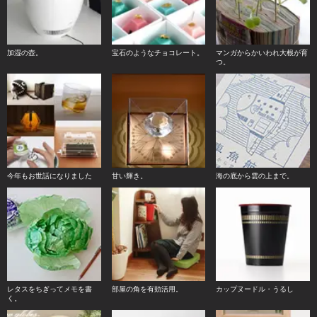
加湿の壺。
宝石のようなチョコレート。
マンガからかいわれ大根が育
つ。
今年もお世話になりました
甘い輝き。
海の底から雲の上まで。
レタスをちぎってメモを書
部屋の角を有効活用。
カップヌードル・うるし
く。