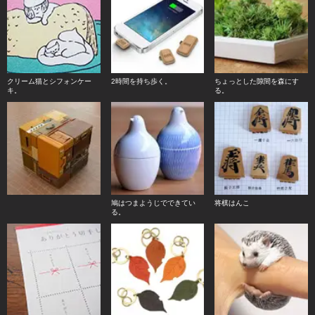
クリーム猫とシフォンケー
2時間を持ち歩く。
ちょっとした隙間を森にす
キ。
る。
鳩はつまようじでできてい
将棋はんこ
る。