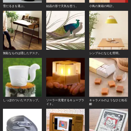
雪だるまを運ぶ。
結晶の形で天気を想う。
小鳥の巣箱の時計。
無駄なものは隠したデスク。
シンプルになじむ照明。
しっぽのついたマグカップ。
ソーラー充電するキューブラ
キャラメルのようなひと粒石
イト。
鹸