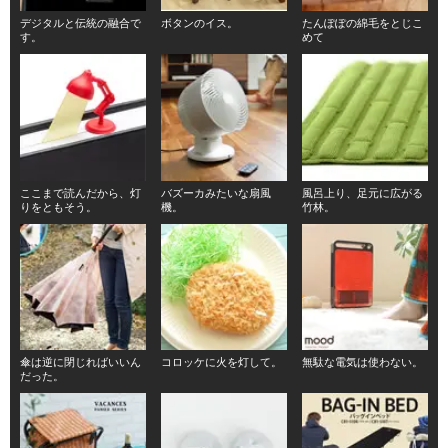
デジタルと伝統の融合で
ボタンのイス。
たんぽぽの綿毛をとじこ
す。
めて
ここまで読んだから、灯
バズーカみたいな扇風
風呂上り、足元に広がる
りをともそう。
機。
竹林。
傘は逆に閉じればいいん
コロッケに火を灯して。
無駄な電気は使わない。
だった。