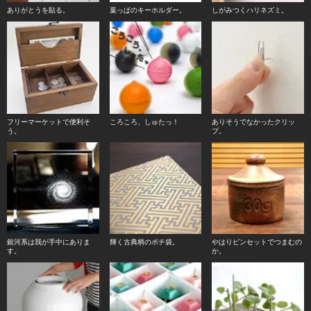
ありがとうを貼る。
葉っぱのキーホルダー。
しがみつくハリネズミ。
フリーマーケットで便利そ
ころころ、しゅたっ！
ありそうでなかったクリッ
う。
プ。
銀河系は我が手中にありま
輝く古典柄のポチ袋。
やはりピンセットでつまむの
す。
か。