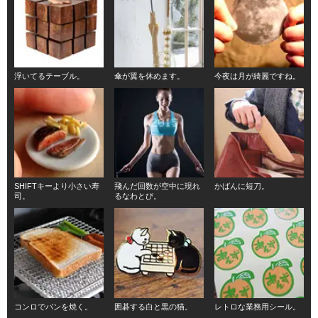
浮いてるテーブル。
傘が翼を休めます。
今夜は月が綺麗ですね。
SHIFTキーより小さい寿
飛んだ回数が空中に現れ
かばんに短刀。
司。
るなわとび。
コンロでパンを焼く。
囲碁する白と黒の猫。
レトロな業務用シール。