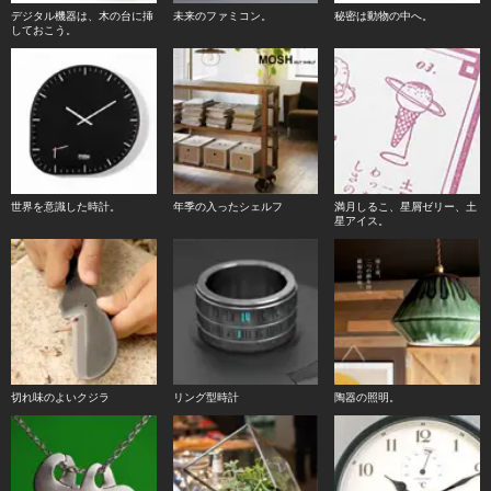
デジタル機器は、木の台に挿
未来のファミコン。
秘密は動物の中へ。
しておこう。
世界を意識した時計。
年季の入ったシェルフ
満月しるこ、星屑ゼリー、土
星アイス。
切れ味のよいクジラ
リング型時計
陶器の照明。