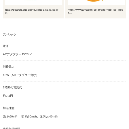
http://search.shopping.yahoo.co.jp/sear
http://www.amazon.co.jp/s/ref=nb_sb_nos
c…
s…
スペック
電源
ACアダプター DC24V
消費電力
13W（ACアダプター含む）
1時間の電気代
約0.4円
加湿性能
強 約90ml/h、弱 約60ml/h、微弱 約40ml/h
連続加湿時間