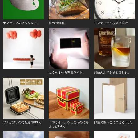
ナマケモノのネックレス。
斜めの植物。
アンティークな温湿度計
ふくらませる充電ライト。
斜めの氷でお酒を楽しむ。
フチが深いので包みやすい。
「やくそう」をしまうのにち
部屋の隅っこにつけるドア。
ょうどいい。