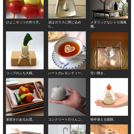
ひよこモッツの作り方。
涙はガラスに閉じ込め
メタリックなレトロ扇風
た。
機。
コップのふち大根。
ハートのレモンティー。
甘い輝き。
箸置きのあるお皿。
コンクリートのりんご。
毎年使える鏡餅。