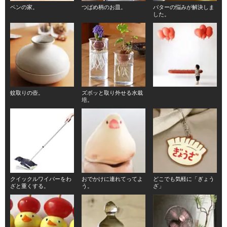
ペンの家。
つばめ柄のお皿。
バターの悩みが解決しま
した。
蚊取りの壺。
ズボッと取り外せる水栽
培。
クイックルワイパーをわ
おでかけに連れてってよ
どこでも気軽に「ぎょう
ざと重くする。
う。
ざ」