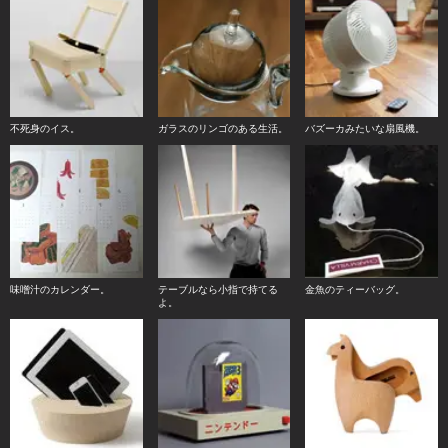
不死身のイス。
ガラスのリンゴのある生活。
バズーカみたいな扇風機。
味噌汁のカレンダー。
テーブルなら小指で持てる
金魚のティーバッグ。
よ。