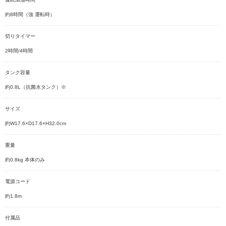
約8時間（強 運転時）
切りタイマー
2時間/4時間
タンク容量
約0.8L（抗菌水タンク）※
サイズ
約W17.6×D17.6×H32.0cm
重量
約0.8kg 本体のみ
電源コード
約1.8m
付属品