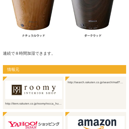
連続で８時間加湿できます。
情報元
http://search.rakuten.co.jp/search/mall?…
http://item.rakuten.co.jp/roomy/rocca_hu…