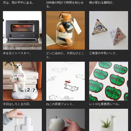
月は、我が手中にある。
288個の時計で時間を知らせ
柄が変わる腕時計。
る。
水を注ぐトースター。
ビンに込めた、大切なひとこ
三角形の牛乳パック。
と。
今日はしろくまの日。
ねこの尻尾フォント。
レトロな業務用シール。