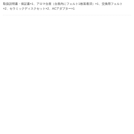
取扱説明書・保証書×1、アロマ台座（台座内にフェルト1枚装着済）×1、交換用フェルト
×2、セラミックディスクセット×2、ACアダプター×1