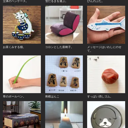
立体のペンケース。
雪だるまを運ぶ。
びんのぶた。
お茶くみする猫。
コロンとした座椅子。
メッセージはいわしにのせ
て。
草のボールペン。
将棋はんこ
すっぱい消しゴム。