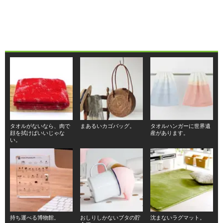
タオルがないなら、肉で
まあるいカゴバッグ。
タオルハンガーに世界遺
顔を拭けばいいじゃな
産があります。
い。
持ち運べる博物館。
おしりしかないブタの貯
沈まないラグマット。