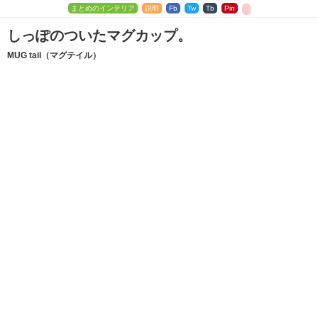
まとめのインテリア
説明
Fb
Tw
Tb
Pin
しっぽのついたマグカップ。
MUG tail（マグテイル）