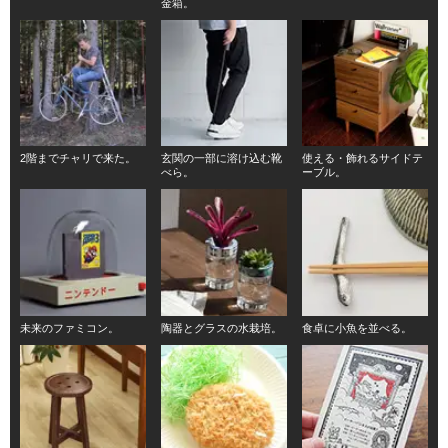
金箱。
2階までチャリで来た。
玄関の一部に溶け込む靴
使える・飾れるサイドテ
べら。
ーブル。
未来のファミコン。
陶器とグラスの水栽培。
食卓に小魚を並べる。