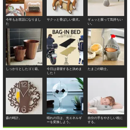
今年もお世話になりまし
サクッと香ばしい柴犬。
ギュッと握って気持ちい
た
い。
しっかりとしたゴミ箱。
今日は昼寝すると決めま
たまごの騎士。
した！
森の時計。
晴れの日は、光エネルギ
自分の手をやさしい枕に
ーを変換しよう。
する。