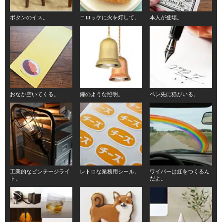
ボタンのイス。
コロッケに火を灯して。
本人が登場。
おなか空いてくる。
鐘のような照明。
ペン先に猫がいる。
工業的なビンテージライ
レトロな業務用シール。
ワイパーは虹をつくるん
ト。
だよ。