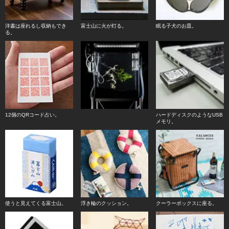
洋書は座れるし収納もでき
富士山に火が灯る。
眠る子犬のお皿。
る。
12個のQRコード占い。
ハードディスクのようなUSB
メモリ。
使うと見えてくる富士山。
浮き輪のクッション。
クーラーボックスに座る。