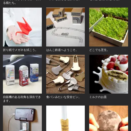
る猫たち。
折り紙でメガネを拭こう。
はんこ鉄道へようこそ。
どこでも芝生。
自販機のある街角を演出でき
食パンみたいな安全ピン。
ミルクのお皿
ます。