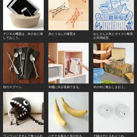
デジタル機器は、木の台に挿
糸とうるしの箸置き
おじさん人魚とガイコツ船長
しておこう。
が共同経営。
枝のスプーン。
本棚に水を収納できる。
木の中に靴をしまおう。
ワンワンにすすんで食べられ
バナナを振ると塩が出る。
七味は七に入れようね。