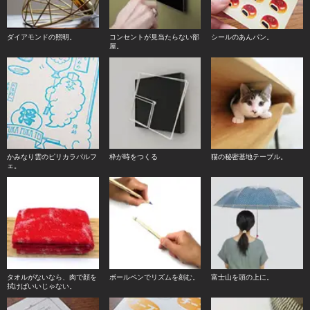
ダイアモンドの照明。
コンセントが見当たらない部
シールのあんパン。
屋。
かみなり雲のピリカラパルフ
枠が時をつくる
猫の秘密基地テーブル。
ェ。
タオルがないなら、肉で顔を
ボールペンでリズムを刻む。
富士山を頭の上に。
拭けばいいじゃない。