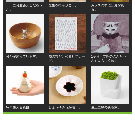
一日に何度会えるだろう
芝生を持ち歩こう。
ガラスの中には庭があ
か。
る。
何かが座っているぞ。
歳の数だけ火を灯すカー
1ヶ月、文鳥のぶんちゃ
ド。
んをよろしくね！
毎年使える鏡餅。
しょうゆの花が咲く。
屋上に緑のある家。