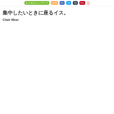
まとめのインテリア
説明
Fb
Tw
Tb
Pin
集中したいときに座るイス。
Chair Wear