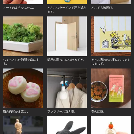
ノートのようなふせん。
とんこつラーメンで汗を拭き
どこでも映画館。
ます。
ちょっとした隙間を森にす
部屋の隅っこにつけるドア。
アヒル家族のお宅におじゃま
る。
しまして。
猫の肉球かまぼこ。
ファブリーズ置き場。
春の紅茶。