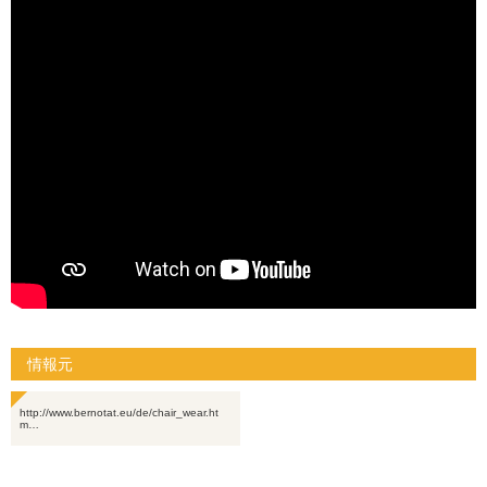
情報元
http://www.bernotat.eu/de/chair_wear.ht
m…