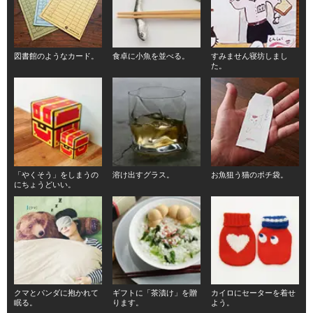
図書館のようなカード。
食卓に小魚を並べる。
すみません寝坊しまし
た。
「やくそう」をしまうの
溶け出すグラス。
お魚狙う猫のポチ袋。
にちょうどいい。
クマとパンダに抱かれて
ギフトに「茶漬け」を贈
カイロにセーターを着せ
眠る。
ります。
よう。