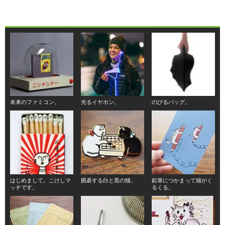
未来のファミコン。
光るイヤホン。
のびるバッグ。
はじめまして。こけしマ
囲碁する白と黒の猫。
鉛筆につかまって猫がく
ッチです。
るくる。