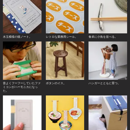
水玉模様の猫ノート。
レトロな業務用シール。
食卓に小魚を並べる。
昔よくフーフーしていたファ
ボタンのイス。
ハンガーとともに育つ。
ミコンがハーモニカになっ
た。