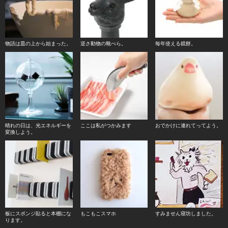
物語は皿の上から始まった。
逆さ動物の靴べら。
毎年使える鏡餅。
晴れの日は、光エネルギーを
ここは私がつかみます
おでかけに連れてってよう。
変換しよう。
板にスポンジ貼ると本棚にな
もこもこスマホ
すみません寝坊しました。
ります。