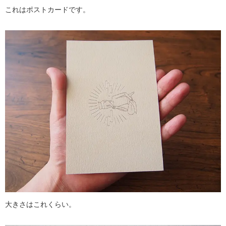
これはポストカードです。
大きさはこれくらい。