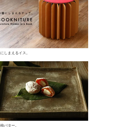
棚にしまえるイス。
し柿バター。