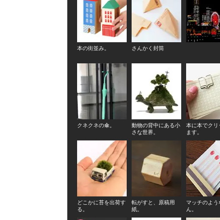
本の街並み。
さんかく封筒
クネクネの傘。
動物の背中にある小
本に本でクリ
さな世界。
ます。
どこかに苔を出荷す
転がすと、原稿用
マッチのよう
る。
紙。
ん。