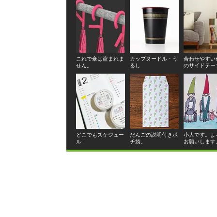
これで傘は盗まれま
カップヌードル・う
合わせやすい
せん。
るし
のサイドテー
どこでもスケジュー
だんごの説明付きポ
小人です。よ
ル！
チ袋。
お願いします