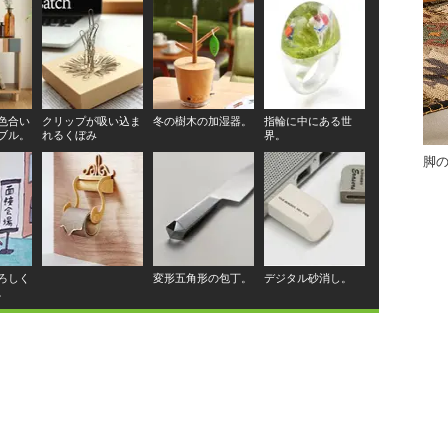
色合い
クリップが吸い込ま
冬の樹木の加湿器。
指輪に中にある世
ブル。
れるくぼみ
界。
脚
ろしく
変形五角形の包丁。
デジタル砂消し。
。