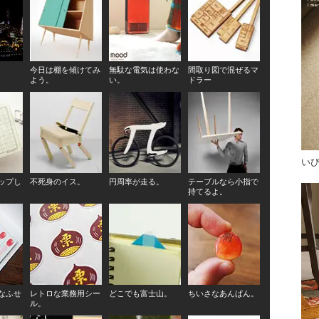
今日は棚を傾けてみ
無駄な電気は使わな
間取り図で混ぜるマ
よう。
い。
ドラー
いび
ップし
不死身のイス。
円周率が走る。
テーブルなら小指で
持てるよ。
なふせ
レトロな業務用シー
どこでも富士山。
ちいさなあんぱん。
ル。