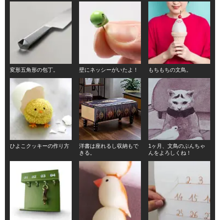
変形五角形の包丁。
壁にネッシーがいたよ！
もちもちの文鳥。
ひよこクッキーの作り方
洋書は座れるし収納もで
1ヶ月、文鳥のぶんちゃ
きる。
んをよろしくね！