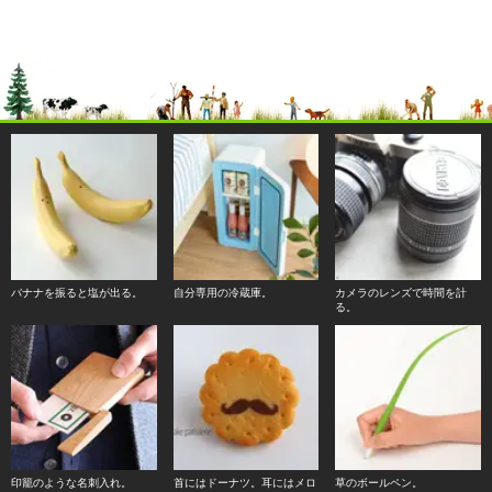
バナナを振ると塩が出る。
自分専用の冷蔵庫。
カメラのレンズで時間を計
る。
印籠のような名刺入れ。
首にはドーナツ。耳にはメロ
草のボールペン。