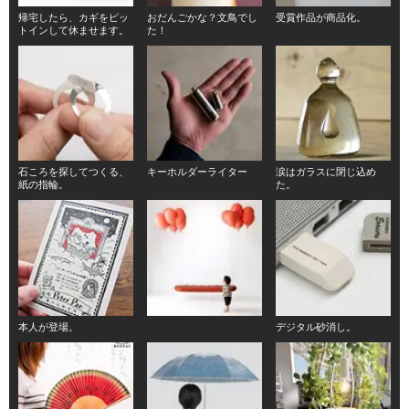
帰宅したら、カギをピッ
おだんごかな？文鳥でし
受賞作品が商品化。
トインして休ませます。
た！
石ころを探してつくる、
キーホルダーライター
涙はガラスに閉じ込め
紙の指輪。
た。
本人が登場。
デジタル砂消し。