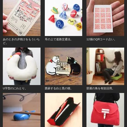
あのときの夕焼けをもういち
耳の上で道路交通法。
12個のQRコード占い。
ど。
U字型のにわとり。
囲碁する白と黒の猫。
部屋の角を有効活用。