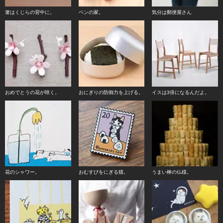
箸はくじらの背中に。
ペンの家。
気分は郵便屋さん
おめでとうの花が咲く。
おにぎりの防御力を上げる。
イスは3倍になるんだよ。
花のシャワー。
おむすびをにぎる猫。
うまい棒の仏様。