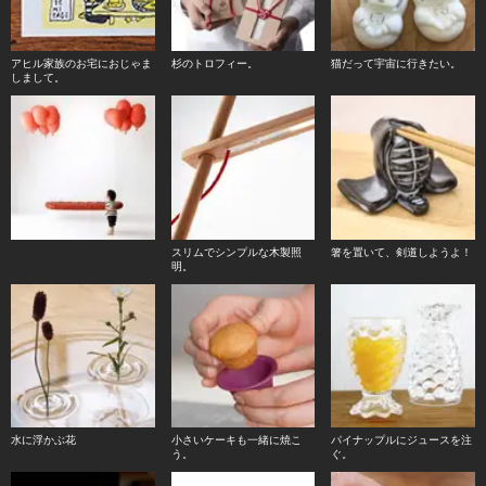
アヒル家族のお宅におじゃま
杉のトロフィー。
猫だって宇宙に行きたい。
しまして。
スリムでシンプルな木製照
箸を置いて、剣道しようよ！
明。
水に浮かぶ花
小さいケーキも一緒に焼こ
パイナップルにジュースを注
う。
ぐ。