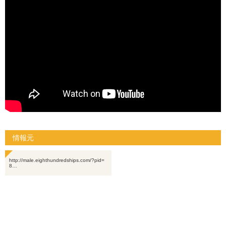
情報元
http://male.eighthundredships.com/?pid=
8…