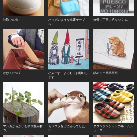
蚊取りの壺。
バッグのような充電ケーブ
無骨に丁寧に爪をつくる。
ル。
かばんに短刀。
小人です。よろしくお願いし
猫のミニ原稿用紙。
ます。
マンガからかいわれ大根が育
カワウソをぷにゅってした
ダウンジャケットのルームシ
つ。
い。
ューズ。