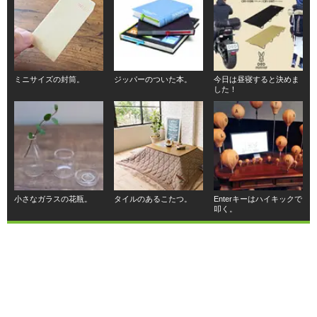
ミニサイズの封筒。
ジッパーのついた本。
今日は昼寝すると決めま
した！
小さなガラスの花瓶。
タイルのあるこたつ。
Enterキーはハイキックで
叩く。