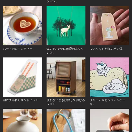
ンパン。
ハートのレモンティー。
森のTシャツには鹿のネック
マスクをした猫のポチ袋。
レス。
泡にまみれたサンドイッチ。
使わないときは隠しておける
クリーム猫とシフォンケー
ワゴン。
キ。