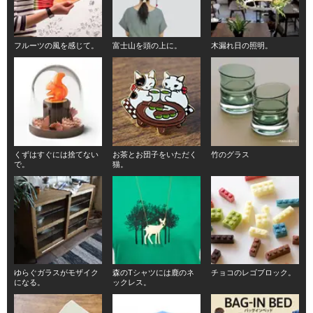
フルーツの風を感じて。
富士山を頭の上に。
木漏れ日の照明。
くずはすぐには捨てない
お茶とお団子をいただく
竹のグラス
で。
猫。
ゆらぐガラスがモザイク
森のTシャツには鹿のネ
チョコのレゴブロック。
になる。
ックレス。