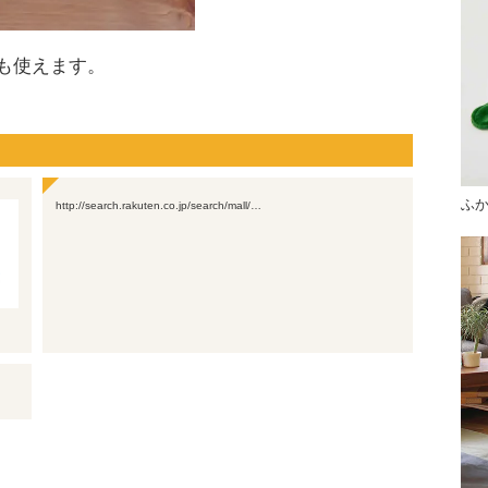
も使えます。
ふ
http://search.rakuten.co.jp/search/mall/…