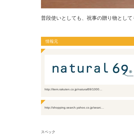
普段使いとしても、祝事の贈り物として
情報元
http://item.rakuten.co.jp/natural69/1000…
http://shopping.search.yahoo.co.jp/searc…
スペック