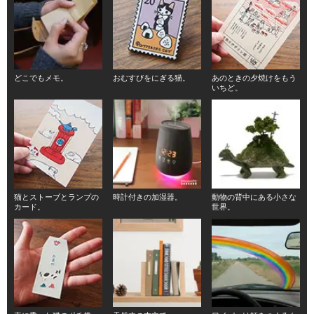
どこでもメモ。
おむすびをにぎる猫。
あのときの夕焼けをもう
いちど。
猫とストーブとランプの
時計付きの加湿器。
動物の背中にある小さな
カード。
世界。