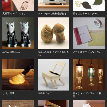
天然石のマグネット。
レトロなのに未来感がある。
葉っぱのキーホルダー。
あうんのわんこ。
松茸にお湯をそそぐとおしる
ノートはテープになった。
こ。
とけた電球。
不死身のイス。
脚付きメイソンジャーの照
明。