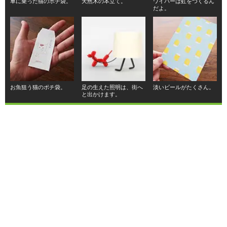
車に乗った猫のポチ袋。
天然木の本立て。
ワイパーは虹をつくるん
だよ。
お魚狙う猫のポチ袋。
足の生えた照明は、街へ
淡いビールがたくさん。
と出かけます。