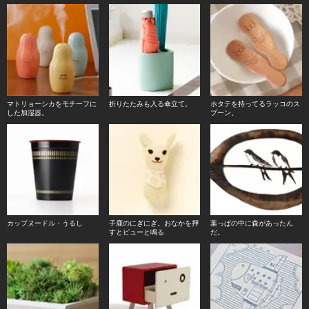
マトリョーシカをモチーフに
折りたたみも入る傘立て。
ホタテを持ってるラッコのス
した加湿器。
プーン。
カップヌードル・うるし
子鹿のにぎにぎ。おなかを押
葉っぱの中に森があったん
すとピューと鳴る
だ。