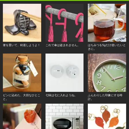
箸を置いて、剣道しようよ！
これで傘は盗まれません。
はちみつを5gだけ使いたいと
きに。
ビンに込めた、大切なひとこ
七味は七に入れようね。
ふんわりした印象にする時
と。
計。