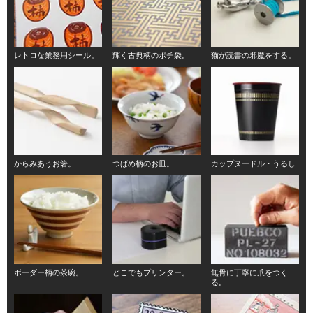
レトロな業務用シール。
輝く古典柄のポチ袋。
猫が読書の邪魔をする。
からみあうお箸。
つばめ柄のお皿。
カップヌードル・うるし
ボーダー柄の茶碗。
どこでもプリンター。
無骨に丁寧に爪をつく
る。