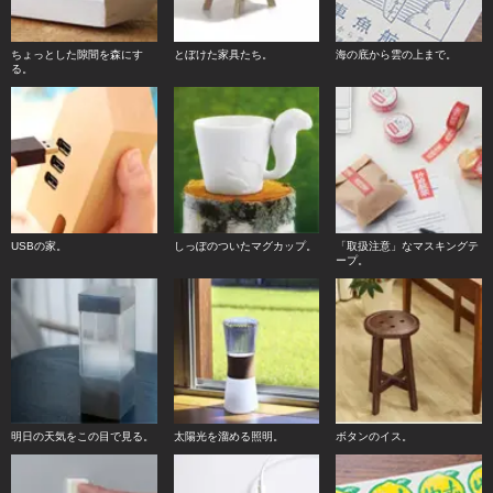
ちょっとした隙間を森にす
とぼけた家具たち。
海の底から雲の上まで。
る。
USBの家。
しっぽのついたマグカップ。
「取扱注意」なマスキングテ
ープ。
明日の天気をこの目で見る。
太陽光を溜める照明。
ボタンのイス。