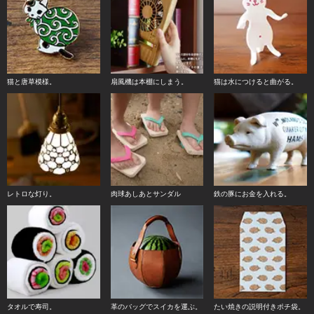
猫と唐草模様。
扇風機は本棚にしまう。
猫は水につけると曲がる。
レトロな灯り。
肉球あしあとサンダル
鉄の豚にお金を入れる。
タオルで寿司。
革のバッグでスイカを運ぶ。
たい焼きの説明付きポチ袋。