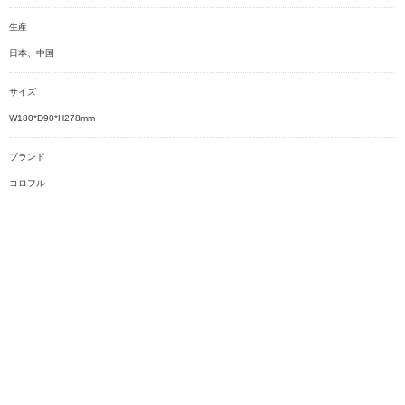
生産
日本、中国
サイズ
W180*D90*H278mm
ブランド
コロフル