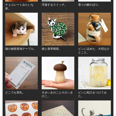
チョコレートみたいな
浮遊するスイッチ。
香りの鯉のぼり。
炭。
猫の秘密基地テーブル。
猫と唐草模様。
ビンに込めた、大切なひ
とこと。
どこでも荷札。
大きいきのこと小さいき
ビンに蛇口をつけてみ
のこ。
た。