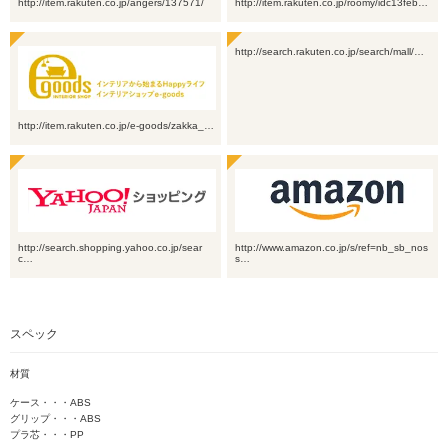
http://item.rakuten.co.jp/angers/137571/
http://item.rakuten.co.jp/roomy/idc13feb…
http://search.rakuten.co.jp/search/mall/…
http://item.rakuten.co.jp/e-goods/zakka_…
http://search.shopping.yahoo.co.jp/sear
http://www.amazon.co.jp/s/ref=nb_sb_nos
c…
s…
スペック
材質
ケース・・・ABS
グリップ・・・ABS
プラ芯・・・PP