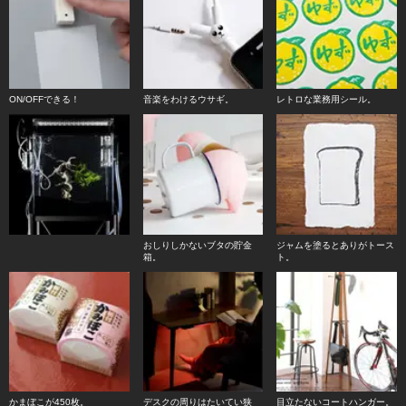
ON/OFFできる！
音楽をわけるウサギ。
レトロな業務用シール。
おしりしかないブタの貯金
ジャムを塗るとありがトース
箱。
ト。
かまぼこが450枚。
デスクの周りはたいてい狭
目立たないコートハンガー。