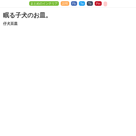
まとめのインテリア
説明
Fb
Tw
Tb
Pin
眠る子犬のお皿。
仔犬豆皿