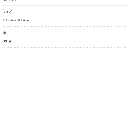
サイズ
径10.6cm×高1.4cm
箱
化粧箱