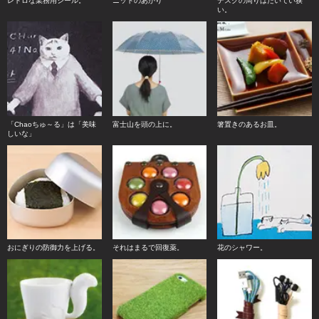
レトロな業務用シール。
ニットのあかり
デスクの周りはたいてい狭
い。
「Chaoちゅ～る」は「美味
富士山を頭の上に。
箸置きのあるお皿。
しいな」
おにぎりの防御力を上げる。
それはまるで回復薬。
花のシャワー。