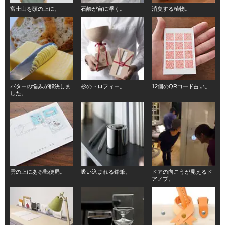
富士山を頭の上に。
石鹸が宙に浮く。
消臭する植物。
バターの悩みが解決しま
杉のトロフィー。
12個のQRコード占い。
した。
雲の上にある郵便局。
吸い込まれる鉛筆。
ドアの向こうが見えるド
アノブ。