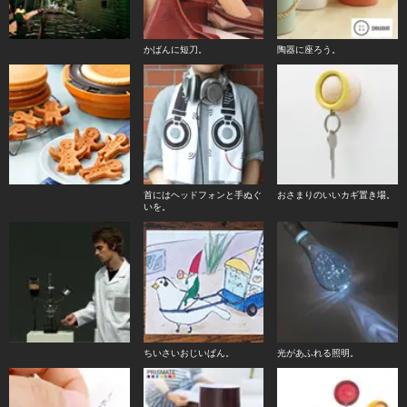
かばんに短刀。
陶器に座ろう。
首にはヘッドフォンと手ぬぐ
おさまりのいいカギ置き場。
いを。
ちいさいおじいぱん。
光があふれる照明。