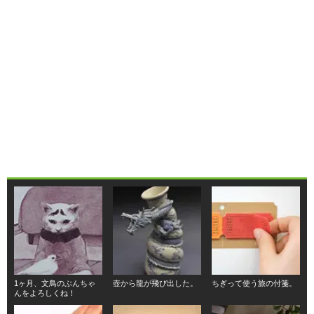
1ヶ月、文鳥のぶんちゃ
壺から龍が飛び出した。
ちぎって使う旅の付箋。
んをよろしくね！