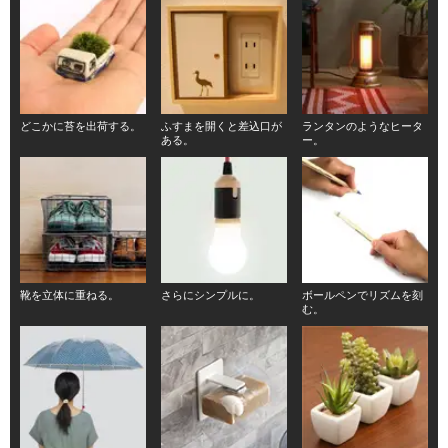
どこかに苔を出荷する。
ふすまを開くと差込口が
ランタンのようなヒータ
ある。
ー。
靴を立体に重ねる。
さらにシンプルに。
ボールペンでリズムを刻
む。