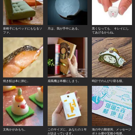
座椅子にもベッドにもなるソ
月は、我が手中にある。
黒くなっても、 キレイにし
ファ。
てあげるからね。
焼き鮭は本に挟む。
扇風機は本棚にしまう。
時計でのんびり寝る猫。
文鳥かがみもち。
このサイズに、あなたの１年
海の中の郵便局、メッセージ
が詰まっています。
ボトル便や宝箱小包便。