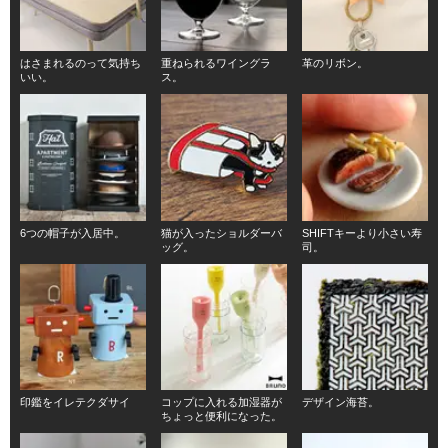
はさまれるのって気持ち
重ねられるワイングラ
革のリボン。
いい。
ス。
6つの帽子が入居中。
猫が入ったショルダーバ
SHIFTキーより小さい寿
ッグ。
司。
印鑑をイレテクダサイ
コップに入れる加湿器が
デザイン海苔。
ちょっと便利になった。