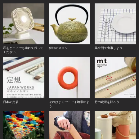
私をどこにでも連れて行って
伝統のメロン
異空間で食事しよう。
ください。
日本の定規。
それはまるでモアイ地帯のよ
竹の定規を貼ろう！
う。