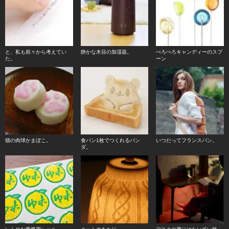
と、私も前々から考えてい
静かな木目の加湿器。
ぺろぺろキャンディーのスプ
た。
ーン
猫の肉球かまぼこ。
食パン1枚でつくれるパン
いつだってフランスパン。
ダ。