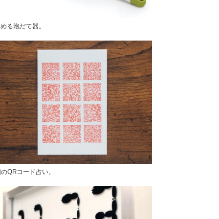
ためる泡だて器。
個のQRコード占い。