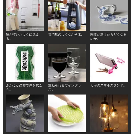
靴が浮いたように見え
専門店のようなかき氷。
陶器が溶けたらどうなる
る。
のか。
ふかふか昆布で体を拭こ
重ねられるワイングラ
カギのスマホスタンド。
う。
ス。