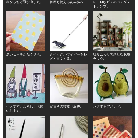
壺から龍が飛び出した。
何度も使えるあみあみ。
レトロなビンのペンダン
トランプ。
淡いビールがたくさん。
クイックルワイパーをわ
組み合わせて楽しむ収納
ざと重くする。
ラック。
小人です。よろしくお願
縦置きの蚊取り線香。
ハグするアボカド。
いします。