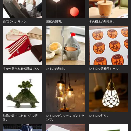
自宅でハンモック。
風船の照明。
冬の樹木の加湿器。
本から得られる知識は甘い。
たまごの騎士。
レトロな業務用シール。
動物の背中にある小さな世
レトロなビンのペンダントラ
レトロな灯り。
界。
ンプ。