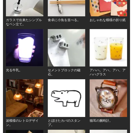
ガラスで出来たシンプル
食卓に小魚を並べる。
おしゃれな模様の折り紙
なペン立て。
光る牛乳。
セメントブロックの磁
アハハ。アハ、アハ、ア
石。
ハハグラス
波模様のレトロデザイ
とぼけたカバのスタン
猫耳の腕時計。
ン。
プ。