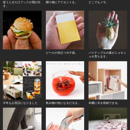
使うときだけフックが飛び出
贈り物にアクセントを。
どこでもメモ。
す。
ビールの泡立つポチ袋。
パイナップルの葉がニョキニ
ョキ育ちます。
今年もお世話になりました
飲み物の色になるだるま。
本棚に水を収納できる。