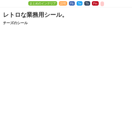
まとめのインテリア
説明
Fb
Tw
Tb
Pin
レトロな業務用シール。
チーズのシール