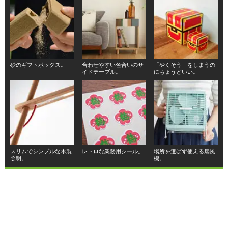
砂のギフトボックス。
合わせやすい色合いのサ
「やくそう」をしまうの
イドテーブル。
にちょうどいい。
スリムでシンプルな木製
レトロな業務用シール。
場所を選ばず使える扇風
照明。
機。