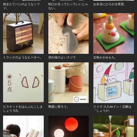
焼きたてパンのようなソフ
蛇口が太ってたっていいじゃ
お弁当にひろがる草原。
ァ。
ない。
トランクのようなヒーター。
切れ味のよいクジラ
文鳥かがみもち。
ビスケットをはんぶんこしま
陶器に座ろう。
クイズ 小人deドン！正解は
しょう 5点。
「しょうが」