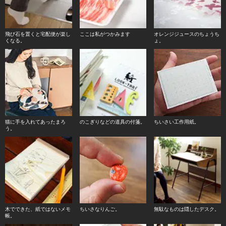
飛び石を置くと宅配便が楽し
ここは私がつかみます
オレンジジュースのちょうち
くなる。
ょ。
猫に手を入れてあったまろ
のこぎりなどの道具の付箋。
ちいさい工作用紙。
う。
木でできた、紙ではないメモ
ちいさなりんご。
無駄なものは隠したデスク。
帳。