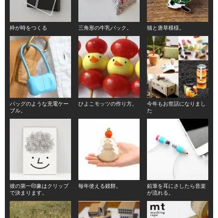
枠が時をつくる
三角形の牛乳パック。
猫と唐草模様。
バッグのような充電ケー
ひよこモッツの作り方。
今年もお世話になりまし
ブル。
た
彼の第一印象はクリップ
毎年使える鏡餅。
鉛筆を耳にさしたら音楽
で決まります。
が流れる。