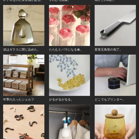
涙はガラスに閉じ込めた。
たたむとバラになる傘。
変形五角形の包丁。
年季の入ったシェルフ
がるがるがるる。
どこでもプリンター。