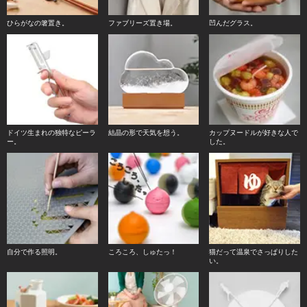
ひらがなの箸置き。
ファブリーズ置き場。
凹んだグラス。
ドイツ生まれの独特なピーラ
結晶の形で天気を想う。
カップヌードルが好きな人で
ー。
した。
自分で作る照明。
ころころ、しゅたっ！
猫だって温泉でさっぱりした
い。