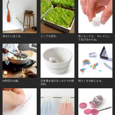
見せたいほうき。
どこでも芝生。
黒くなっても、 キレイにし
てあげるからね。
IH対応の土鍋。
日本酒を浴びるシロクマの熊
削りくずが虹になる。
五郎。