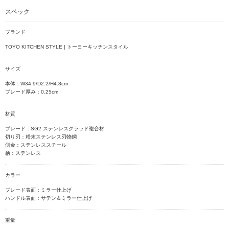
スペック
ブランド
TOYO KITCHEN STYLE | トーヨーキッチンスタイル
サイズ
本体：W34.9/D2.2/H4.8cm
ブレード厚み：0.25cm
材質
ブレード：SG2 ステンレスクラッド複合材
切り刃：粉末ステンレス刃物鋼
側金：ステンレススチール
柄：ステンレス
カラー
ブレード表面：ミラー仕上げ
ハンドル表面：サテン＆ミラー仕上げ
重量