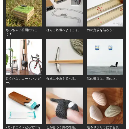
ちっちゃい公園に行こ
はんこ鉄道へようこそ。
竹の定規を貼ろう！
う！
目立たないコートハンガ
食卓に小魚を並べる。
私の部屋は、雲の上。
ー。
バンドエイドだって守ら
しがみつく鳥の指輪。
塩をサラサラにする貝