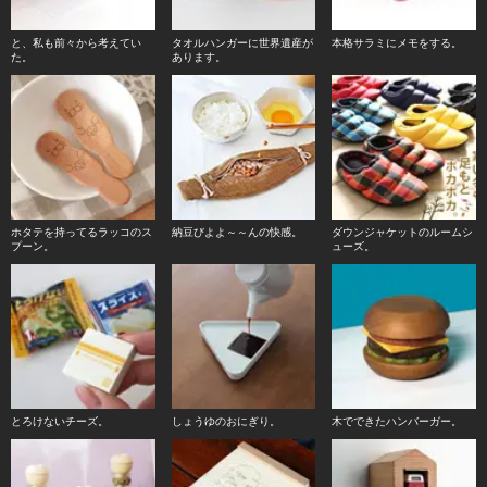
と、私も前々から考えてい
タオルハンガーに世界遺産が
本格サラミにメモをする。
た。
あります。
ホタテを持ってるラッコのス
納豆びよよ～～んの快感。
ダウンジャケットのルームシ
プーン。
ューズ。
とろけないチーズ。
しょうゆのおにぎり。
木でできたハンバーガー。