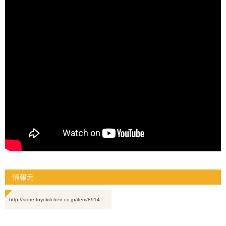
情報元
http://store.toyokitchen.co.jp/item/8914…