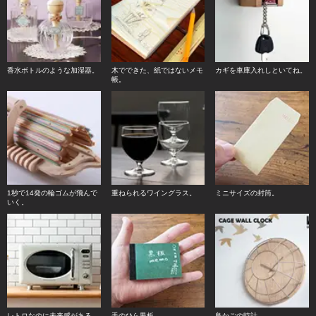
香水ボトルのような加湿器。
木でできた、紙ではないメモ
カギを車庫入れしといてね。
帳。
1秒で14発の輪ゴムが飛んで
重ねられるワイングラス。
ミニサイズの封筒。
いく。
レトロなのに未来感がある。
手のひら黒板。
鳥かごの時計。