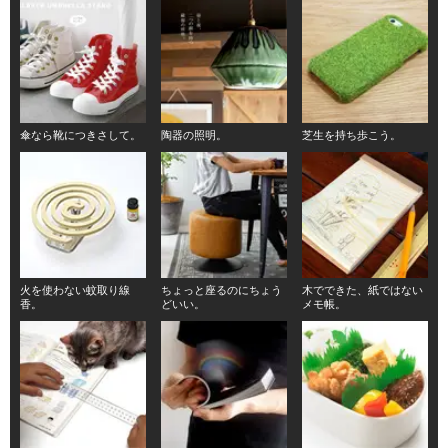
傘なら靴につきさして。
陶器の照明。
芝生を持ち歩こう。
火を使わない蚊取り線
ちょっと座るのにちょう
木でできた、紙ではない
香。
どいい。
メモ帳。