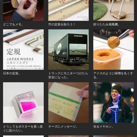
どこでもメモ。
竹の定規を貼ろう！
折りたたみ扇風機。
日本の定規。
トラックにモニターつけたら
アイスのように味噌を丸くす
安全になった。
る。
どうしてもポスターを真っ直
チーズにメッセージ。
光るイヤホン。
ぐに貼りたい。