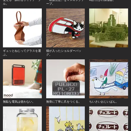
ル。
ープ。
ギュッとねじってグラスを運
猫が入ったショルダーバッ
ぶ。
グ。
無駄な電気は使わない。
無骨に丁寧に爪をつくる。
ちいさいおじいぱん。