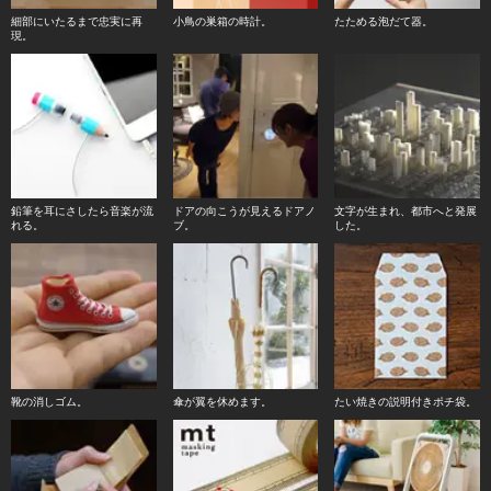
細部にいたるまで忠実に再
小鳥の巣箱の時計。
たためる泡だて器。
現。
鉛筆を耳にさしたら音楽が流
ドアの向こうが見えるドアノ
文字が生まれ、都市へと発展
れる。
ブ。
した。
靴の消しゴム。
傘が翼を休めます。
たい焼きの説明付きポチ袋。