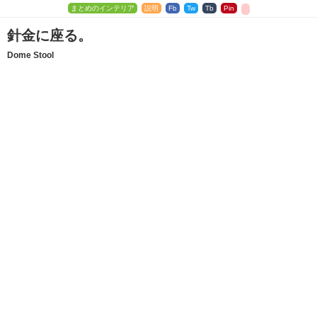
まとめのインテリア
説明
Fb
Tw
Tb
Pin
針金に座る。
Dome Stool