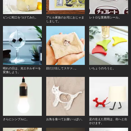
ビンに蛇口をつけてみた。
アヒル家族のお宅におじゃま
レトロな業務用シール。
しまして。
晴れの日は、光エネルギーを
顔だけ出してスヤァ...。
いちょうのろうと。
変換しよう。
さらにシンプルに。
お魚を食べてお腹いっぱい。
足の生えた照明は、街へと出
かけます。