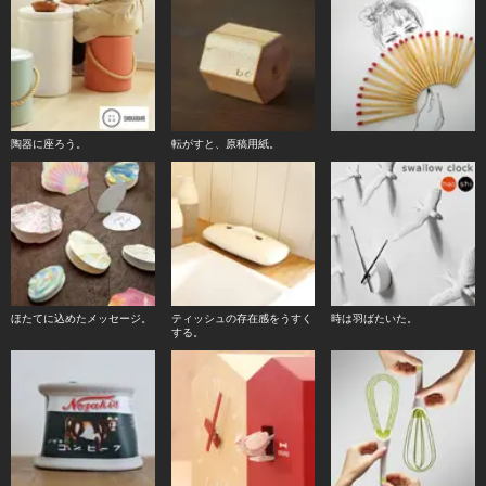
陶器に座ろう。
転がすと、原稿用紙。
ほたてに込めたメッセージ。
ティッシュの存在感をうすく
時は羽ばたいた。
する。