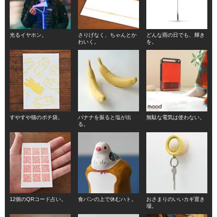
光るイヤホン。
さりげなく、ちゃんとか
どんな雨の日でも、輝き
わいく。
を。
すやすや猫のポチ袋。
バナナを振ると塩が出
無駄な電気は使わない。
る。
12個のQRコード占い。
食パンの上で休むハト。
おさまりのいいカギ置き
場。