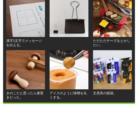
漢字1文字でメッセージ
ただただチーズをとかし
を伝える。
たい。
きのこだと思ったら箸置
アイスのように味噌を丸
文房具の紙袋。
きだった。
くする。