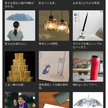
長さを測ると猫の年齢が
虹をつくる本。
お弁当にひろがる草原。
分かる。
富士山を頭の上に。
香水ビンの照明。
ガラスで出来たシンプル
なペン立て。
うまい棒の仏様。
身体測定してる猫の茶封
倒れないタンブラー。
筒。