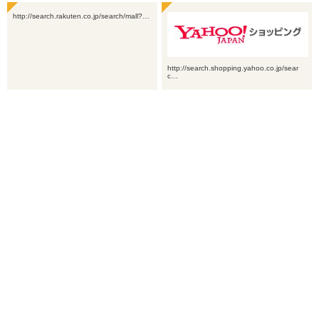
http://search.rakuten.co.jp/search/mall?…
http://search.shopping.yahoo.co.jp/sear
c…