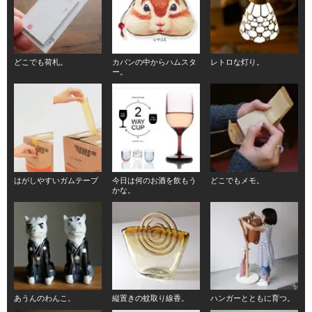
どこでも荷札。
カバンの中からハムスタ
レトロな灯り。
ー。
はがしやすいガムテープ
今日は何のお酒を飲もう
どこでもメモ。
かな。
あうんのわんこ。
縦置きの蚊取り線香。
ハンガーとともに育つ。