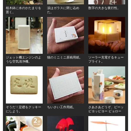
植木鉢に水のかたまりを
涙はガラスに閉じ込め
数字の大きな夜行性。
置く。
た。
ジェット機エンジンのよ
猫のミニミニ原稿用紙。
ソーラー充電するキュー
うな空気清浄機。
ブライト。
そうだ！定礎をクッキー
ちいさい工作用紙。
さあさあどうぞ、ピーッ
にしよう。
ピヨッピヨー ピョロー