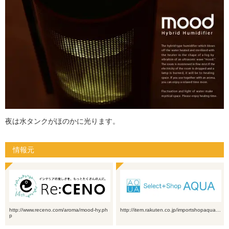
夜は水タンクがほのかに光ります。
情報元
http://www.receno.com/aroma/mood-hy.ph
http://item.rakuten.co.jp/importshopaqua…
p