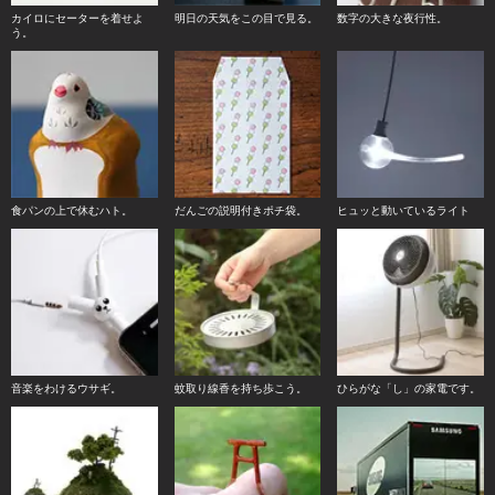
カイロにセーターを着せよ
明日の天気をこの目で見る。
数字の大きな夜行性。
う。
食パンの上で休むハト。
だんごの説明付きポチ袋。
ヒュッと動いているライト
音楽をわけるウサギ。
蚊取り線香を持ち歩こう。
ひらがな「し」の家電です。