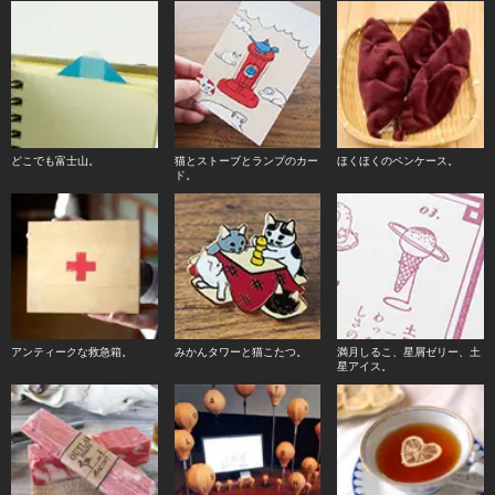
どこでも富士山。
猫とストーブとランプのカー
ほくほくのペンケース。
ド。
アンティークな救急箱。
みかんタワーと猫こたつ。
満月しるこ、星屑ゼリー、土
星アイス。