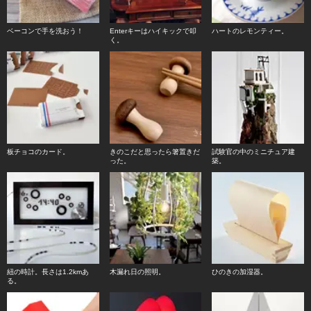
ベーコンで手を洗おう！
Enterキーはハイキックで叩
ハートのレモンティー。
く。
板チョコのカード。
きのこだと思ったら箸置きだ
試験官の中のミニチュア建
った。
築。
紐の時計。長さは1.2kmあ
木漏れ日の照明。
ひのきの加湿器。
る。