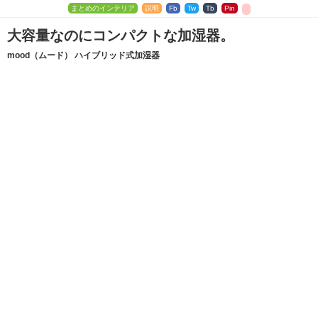
まとめのインテリア
説明
Fb
Tw
Tb
Pin
大容量なのにコンパクトな加湿器。
mood（ムード） ハイブリッド式加湿器