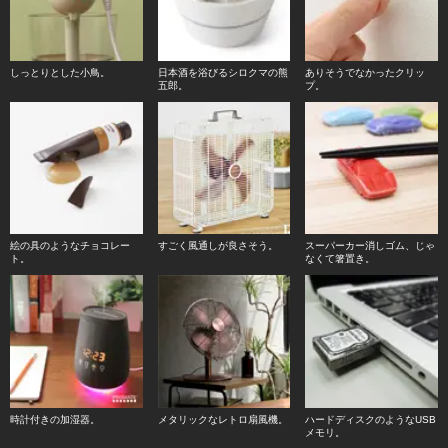
しっとりとした小鳥。
日本酒を浴びるシロクマの熊
ありそうでなかったクリッ
五郎。
プ。
絵の具のようなチョコレー
すごく風通しが良さそう。
スーパーカー消しゴム、じゃ
ト。
なくて箸置き。
時計付きの加湿器。
メタリックなレトロ扇風機。
ハードディスクのようなUSB
メモリ。