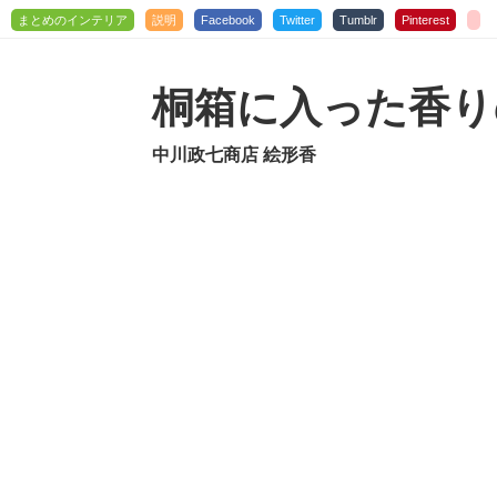
まとめのインテリア
説明
Facebook
Twitter
Tumblr
Pinterest
桐箱に入った香り
中川政七商店 絵形香