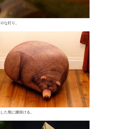
トロな灯り。
眠した熊に腰掛ける。