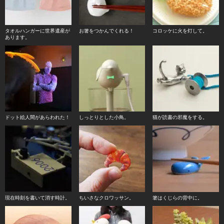
タオルハンガーに世界遺産が
お箸をつかんでくれる！
コロッケに火を灯して。
あります。
ドット絵人間があらわれた！
しっとりとした小鳥。
猫が読書の邪魔をする。
現在時刻を書いて消す時計。
ちいさなクロワッサン。
箸はくじらの背中に。