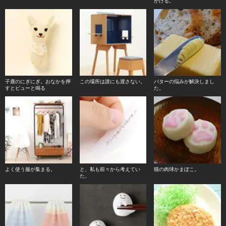
かける。
子鹿のにぎにぎ。おなかを押
この場所は誰にも渡さない。
バターの悩みが解決しまし
すとピューと鳴る
た。
よく使う服が集まる。
と、私も前々から考えてい
猫の肉球かまぼこ。
た。