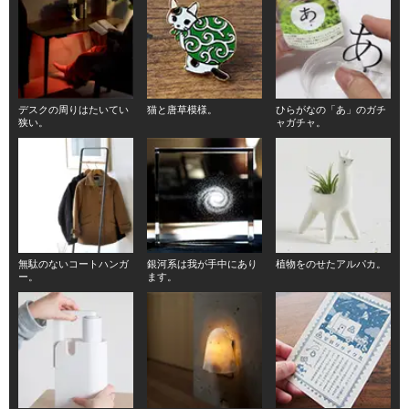
デスクの周りはたいてい
猫と唐草模様。
ひらがなの「あ」のガチ
狭い。
ャガチャ。
無駄のないコートハンガ
銀河系は我が手中にあり
植物をのせたアルパカ。
ー。
ます。