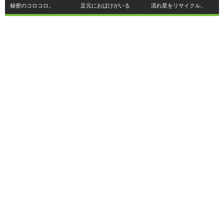
秘密のコロコロ。
足元におばけがいる
流れ星をリサイクル。