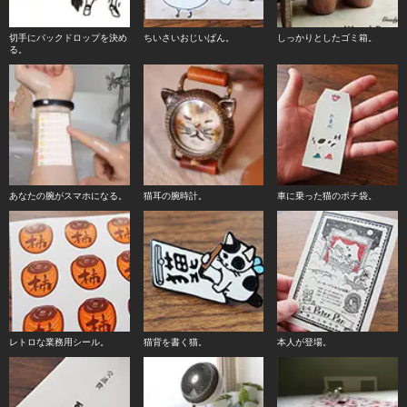
切手にバックドロップを決め
ちいさいおじいぱん。
しっかりとしたゴミ箱。
る。
あなたの腕がスマホになる。
猫耳の腕時計。
車に乗った猫のポチ袋。
レトロな業務用シール。
猫背を書く猫。
本人が登場。