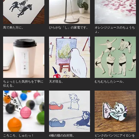
馬で来た方に。
ひらがな「し」の家電です。
オレンジジュースのちょうち
ょ。
ちょっとした気持ちを丁寧に
天才現る。
むちむちしたシール。
伝える。
ころころ、しゅたっ！
4種の猫の白封筒。
ピンクのパンツにアイロンを