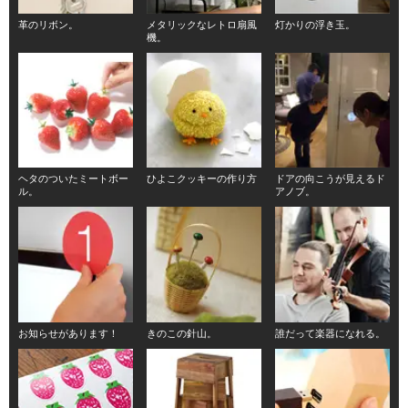
革のリボン。
メタリックなレトロ扇風
灯かりの浮き玉。
機。
ヘタのついたミートボー
ひよこクッキーの作り方
ドアの向こうが見えるド
ル。
アノブ。
お知らせがあります！
きのこの針山。
誰だって楽器になれる。