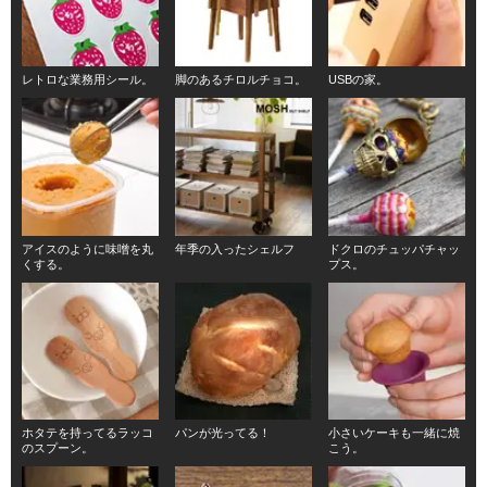
レトロな業務用シール。
脚のあるチロルチョコ。
USBの家。
アイスのように味噌を丸
年季の入ったシェルフ
ドクロのチュッパチャッ
くする。
プス。
ホタテを持ってるラッコ
パンが光ってる！
小さいケーキも一緒に焼
のスプーン。
こう。