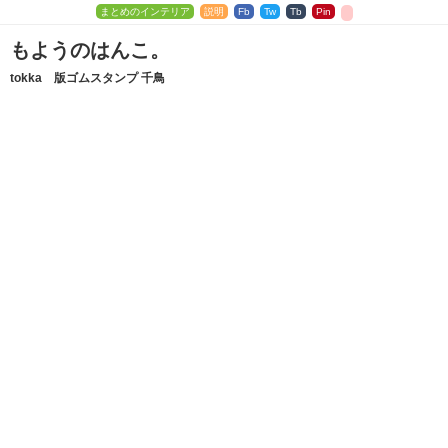
まとめのインテリア
説明
Fb
Tw
Tb
Pin
もようのはんこ。
tokka 版ゴムスタンプ 千鳥