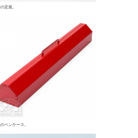
本の定規。
具のペンケース。