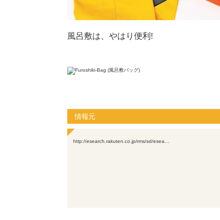
風呂敷は、やはり便利!
情報元
http://esearch.rakuten.co.jp/rms/sd/esea…