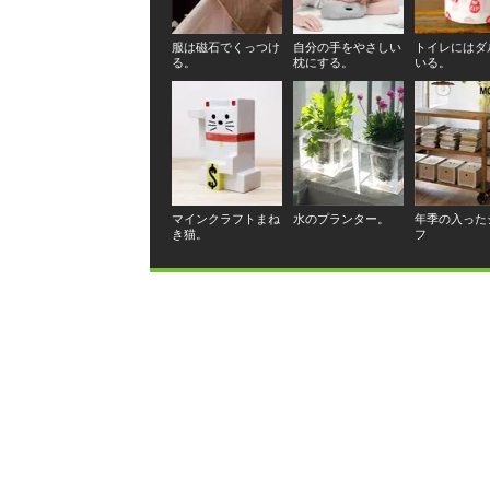
服は磁石でくっつけ
自分の手をやさしい
トイレにはダ
る。
枕にする。
いる。
マインクラフトまね
水のプランター。
年季の入った
き猫。
フ