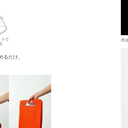
月
めるだけ。