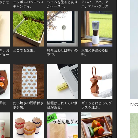
飲ませ
ニッポンのペロペロ
ジャムを塗るとあり
アハハ。アハ、ア
キャンディ。
がトースト。
ハ、アハハグラス
ぎ。お
どこでも芝生。
待ち合わせは時計の
太陽光を溜める照
ピュー
下で。
明。
回復
たい焼きの説明付き
情報はこれくらい価
ギュッとねじってグ
ひ
ポチ袋。
値がある。
ラスを運ぶ。