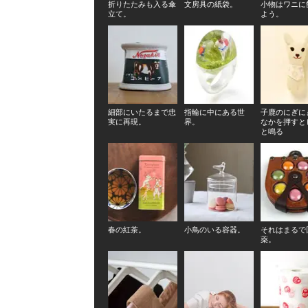
折りたたみも入る傘
文房具の紙袋。
小物はワニに
立て。
よう。
細部にいたるまで忠
指輪に中にある世
子鹿のにぎに
実に再現。
界。
なかを押すと
と鳴る
春の紅茶。
小鳥のいる容器。
それはまるで
薬。