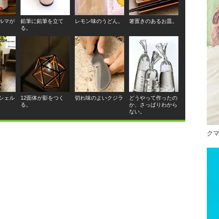
ルマが
鉛筆に鉛筆を立て
レモン味のうどん。
箸置きのあるお皿。
る。
シェル
12面体が影をつく
切れ味のよいクジラ
どうやって作ったの
る。
か、さっぱりわから
ない。
ク