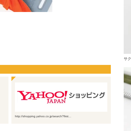
サ
http://shopping.yahoo.co.jp/search?first…