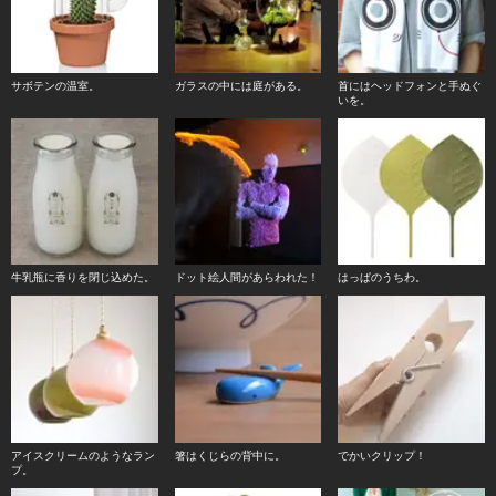
サボテンの温室。
ガラスの中には庭がある。
首にはヘッドフォンと手ぬぐ
いを。
牛乳瓶に香りを閉じ込めた。
ドット絵人間があらわれた！
はっぱのうちわ。
アイスクリームのようなラン
箸はくじらの背中に。
でかいクリップ！
プ。