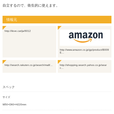
自立するので、衛生的に使えます。
情報元
http://ilove.cat/ja/6012
http://www.amazon.co.jp/gp/product/B009
E…
http://search.rakuten.co.jp/search/mall/…
http://shopping.search.yahoo.co.jp/sear
c…
スペック
サイズ
W50×D60×H220mm