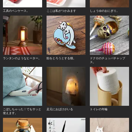
工具のペンケース。
ここは私がつかみます
しょうゆのおにぎり。
ランタンのようなヒーター。
飴をとろうとする猫。
ドクロのチュッパチャップ
ス。
こぼしちゃった！でもサッと
足元におばけがいる
トイレの年輪
使えます。