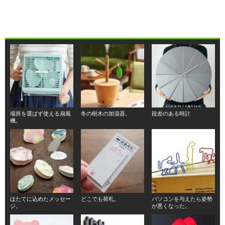
場所を選ばず使える扇風
冬の樹木の加湿器。
段差のある時計
機。
ほたてに込めたメッセー
どこでも荷札。
パソコンを与えたら姿勢
ジ。
が悪くなった。