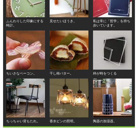
ふんわりした印象にする
見せたいほうき。
私は常に「哲学」を持ち
時計。
歩いています。
ちいさなベーコン。
干し柿バター。
枠が時をつくる
ちっちゃい背もたれ。
香水ビンの照明。
陶器の加湿器。