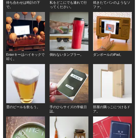
待ち合わせは時計の下
私をどこにでも連れて行
焼きたてパンのようなソ
で。
ってください。
ファ。
Enterキーはハイキックで
倒れないタンブラー。
ダンボールのiPad。
叩く。
雲のビールを飲もう。
手のひらサイズの学級日
部屋の隅っこにつけるド
誌。
ア。