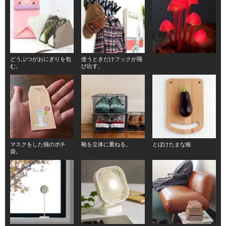
どうぶつがおにぎりを包
使うときだけフックが飛
む。
び出す。
マスクをした猫のポチ
靴を立体に重ねる。
とぼけたまな板
袋。