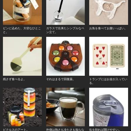
ビンに込めた、大切なひとこ
ガラスで出来たシンプルなペ
お魚を食べてお腹いっぱい。
と。
ン立て。
残さず食べるよ。
それはまるで回復薬。
トランプにはお金が入ってい
る。
ピクルスのアート。
外側は熱さも冷たさも知らな
缶を削れば開けやすい。