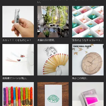
い。
カカッ！！ くせものじゃ！
木漏れ日の照明。
宝石のようなチョコレート。
扇風機でツバメが飛ぶ。
鳥かごの時計。